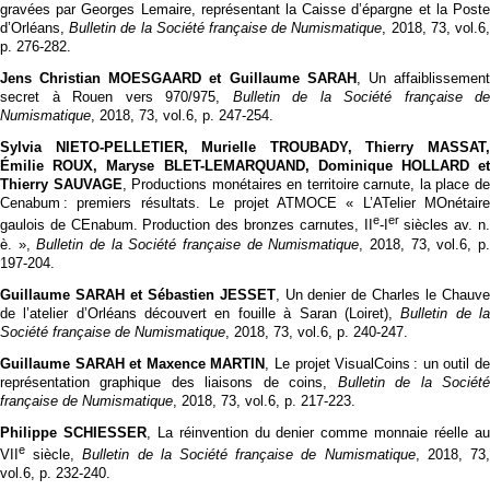
gravées par Georges Lemaire, représentant la Caisse d’épargne et la Poste
d’Orléans,
Bulletin de la Société française de Numismatique
, 2018, 73, vol.6
p. 276‑282.
Jens Christian MOESGAARD et Guillaume SARAH
, Un affaiblissemen
secret à Rouen vers 970/975,
Bulletin de la Société française de
Numismatique
, 2018, 73, vol.6, p. 247‑254.
Sylvia NIETO-PELLETIER, Murielle TROUBADY, Thierry MASSAT,
Émilie ROUX, Maryse BLET-LEMARQUAND, Dominique HOLLARD et
Thierry SAUVAGE
, Productions monétaires en territoire carnute, la place d
Cenabum : premiers résultats. Le projet ATMOCE « L’ATelier MOnétaire
e
er
gaulois de CEnabum. Production des bronzes carnutes, II
-I
siècles av. n
è. »,
Bulletin de la Société française de Numismatique
, 2018, 73, vol.6, p
197‑204.
Guillaume SARAH et Sébastien JESSET
, Un denier de Charles le Chauv
de l’atelier d’Orléans découvert en fouille à Saran (Loiret),
Bulletin de l
Société française de Numismatique
, 2018, 73, vol.6, p. 240‑247.
Guillaume SARAH et Maxence MARTIN
, Le projet VisualCoins : un outil d
représentation graphique des liaisons de coins,
Bulletin de la Sociét
française de Numismatique
, 2018, 73, vol.6, p. 217‑223.
Philippe SCHIESSER
, La réinvention du denier comme monnaie réelle a
e
VII
siècle,
Bulletin de la Société française de Numismatique
, 2018, 73
vol.6, p. 232‑240.