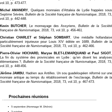
vol.10, p. 473‑477.
Michel AMANDRY
, Quelques monnaies d’Attaleia de Lydie frappées sous
Septime Sévère,
Bulletin de la Société française de Numismatique
, 2018, 73,
vol.10, p. 442‑448.
Kevin BUTCHER
, Le monnayage des Assyriens,
Bulletin de la Sociét
française de Numismatique
, 2018, 73, vol.10, p. 456‑461.
Christian CHARLET et Stéphan SOMBART
, Une médaille hollandais
particulièrement injurieuse pour Louis XIV éditée en 1689,
Bulletin de la
Société française de Numismatique
, 2018, 73, vol.10, p. 462‑466.
Pierre-Olivier HOCHARD, Maryse BLET-LEMARQUAND et Paul SIGOT
,
La fin du système des provinciales en Lydie : qu’en disent les analyses
élémentaires ?,
Bulletin de la Société française de Numismatique
, 2018, 73,
vol.10, p. 448‑456.
Jérôme JAMBU
, Hadrien aux Antilles. Un sou guadeloupéen réformé sur un
monnaie antique au temps du rétablissement de l’esclavage,
Bulletin de l
Société française de Numismatique
, 2018, 73, vol.10, p. 467‑473.
Prochaines réunions
5 septembre (Hommage M. Dhénin)
3 octobre