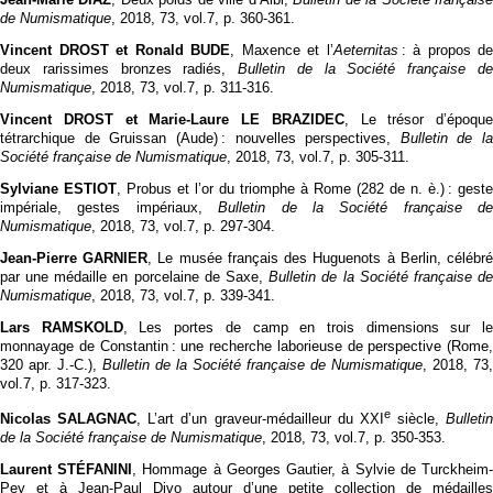
de Numismatique
, 2018, 73, vol.7, p. 360‑361.
Vincent DROST et Ronald BUDE
, Maxence et l’
Aeternitas
: à propos de
deux rarissimes bronzes radiés,
Bulletin de la Société française d
Numismatique
, 2018, 73, vol.7, p. 311‑316.
Vincent DROST et Marie-Laure LE BRAZIDEC
, Le trésor d’époque
tétrarchique de Gruissan (Aude) : nouvelles perspectives,
Bulletin de la
Société française de Numismatique
, 2018, 73, vol.7, p. 305‑311.
Sylviane ESTIOT
, Probus et l’or du triomphe à Rome (282 de n. è.) : geste
impériale, gestes impériaux,
Bulletin de la Société française de
Numismatique
, 2018, 73, vol.7, p. 297‑304.
Jean-Pierre GARNIER
, Le musée français des Huguenots à Berlin, célébr
par une médaille en porcelaine de Saxe,
Bulletin de la Société française d
Numismatique
, 2018, 73, vol.7, p. 339‑341.
Lars RAMSKOLD
, Les portes de camp en trois dimensions sur l
monnayage de Constantin : une recherche laborieuse de perspective (Rome,
320 apr. J.-C.),
Bulletin de la Société française de Numismatique
, 2018, 73,
vol.7, p. 317‑323.
e
Nicolas SALAGNAC
, L’art d’un graveur-médailleur du XXI
siècle,
Bulletin
de la Société française de Numismatique
, 2018, 73, vol.7, p. 350‑353.
Laurent STÉFANINI
, Hommage à Georges Gautier, à Sylvie de Turckheim
Pey et à Jean-Paul Divo autour d’une petite collection de médailles