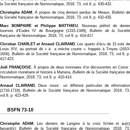
la Société française de Numismatique
, 2018, 73, vol.9, p. 430‑432.
Christophe ADAM
, À propos de cinq deniers perdus de Meaux,
Bulletin d
la Société française de Numismatique
, 2018, 73, vol.9, p. 432‑435.
Marc BOMPAIRE et Philippe MATTHIEU
, Nouveau piéfort de denier
tournois d’Eudes IV de Bourgogne (1315-1349),
Bulletin de la Sociét
française de Numismatique
, 2018, 73, vol.9, p. 414‑417.
Christian CHARLET et Arnaud CLAIRAND
, Les quarts d’écu de 15 sols d
Louis XIV, au portrait dit « à a mèche courte », frappés à Troyes (1653-
1656),
Bulletin de la Société française de Numismatique
, 2018, 73, vol.9, p
417‑423.
Joël FRANÇOISE
, À propos de deux monnaies d’or découvertes en Corse 
circulation monétaire et histoire à Mariana,
Bulletin de la Société française de
Numismatique
, 2018, 73, vol.9, p. 410‑414.
Arnaud CLAIRAND
, Deux roses : un différent particulier de réformation
(1716-1718),
Bulletin de la Société française de Numismatique
, 2019, 73
vol.9, p. 423‑429.
BSFN 73-10
Christophe ADAM
, Les deniers de Langres à la croix fichée et au(x
besant(s),
Bulletin de la Société française de Numismatique
, 2018, 73