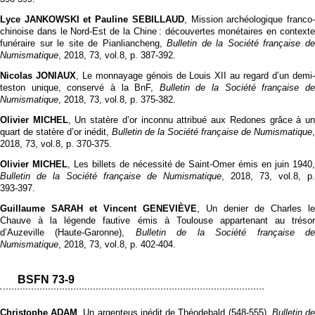
Lyce JANKOWSKI et Pauline SEBILLAUD
, Mission archéologique franco
chinoise dans le Nord-Est de la Chine : découvertes monétaires en contexte
funéraire sur le site de Pianliancheng,
Bulletin de la Société française d
Numismatique
, 2018, 73, vol.8, p. 387‑392.
Nicolas JONIAUX
, Le monnayage génois de Louis XII au regard d’un demi
teston unique, conservé à la BnF,
Bulletin de la Société française d
Numismatique
, 2018, 73, vol.8, p. 375‑382.
Olivier MICHEL
, Un statère d’or inconnu attribué aux Redones grâce à u
quart de statère d’or inédit,
Bulletin de la Société française de Numismatique
,
2018, 73, vol.8, p. 370‑375.
Olivier MICHEL
, Les billets de nécessité de Saint-Omer émis en juin 1940
Bulletin de la Société française de Numismatique
, 2018, 73, vol.8, p.
393‑397.
Guillaume SARAH et Vincent GENEVIÈVE
, Un denier de Charles le
Chauve à la légende fautive émis à Toulouse appartenant au trésor
d’Auzeville (Haute-Garonne),
Bulletin de la Société française d
Numismatique
, 2018, 73, vol.8, p. 402‑404.
BSFN 73-9
Christophe ADAM
, Un argenteus inédit de Théodebald (548-555),
Bulletin d