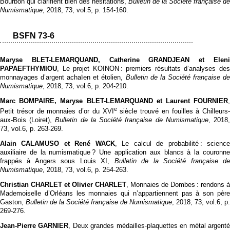
Bourbon qui clarifient bien des hésitations,
Bulletin de la Société française de
Numismatique
, 2018, 73, vol.5, p. 154‑160.
BSFN 73-6
Maryse BLET-LEMARQUAND, Catherine GRANDJEAN et Eleni
PAPAEFTHYMIOU
, Le projet KOINON : premiers résultats d’analyses des
monnayages d’argent achaïen et étolien,
Bulletin de la Société française de
Numismatique
, 2018, 73, vol.6, p. 204‑210.
Marc BOMPAIRE, Maryse BLET-LEMARQUAND et Laurent FOURNIER
,
e
Petit trésor de monnaies d’or du XVI
siècle trouvé en fouilles à Chilleurs-
aux-Bois (Loiret),
Bulletin de la Société française de Numismatique
, 2018
73, vol.6, p. 263‑269.
Alain CALAMUSO et René WACK
, Le calcul de probabilité : scienc
auxiliaire de la numismatique ? Une application aux blancs à la couronne
frappés à Angers sous Louis XI,
Bulletin de la Société française d
Numismatique
, 2018, 73, vol.6, p. 254‑263.
Christian CHARLET et Olivier CHARLET
, Monnaies de Dombes : rendons à
Mademoiselle d’Orléans les monnaies qui n’appartiennent pas à son père
Gaston,
Bulletin de la Société française de Numismatique
, 2018, 73, vol.6, p.
269‑276.
Jean-Pierre GARNIER
, Deux grandes médailles-plaquettes en métal argent