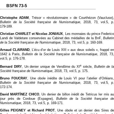
BSFN 73-5
Christophe ADAM
, Trésor « révolutionnaire » de Courthézon (Vaucluse),
Bulletin de la Société française de Numismatique
, 2018, 73, vol.5, p.
179‑189.
Christian CHARLET et Nicolas JONIAUX
, Les monnaies du prince Federic
Landi de Valdetare conservées au Cabinet des médailles de la BnF,
Bulletin
de la Société française de Numismatique
, 2018, 73, vol.5, p. 160‑169.
Arnaud CLAIRAND
, L’écu d’or de Louis XIII « aux deux soleils », frappé e
1642 à Paris,
Bulletin de la Société française de Numismatique
, 2018, 73
vol.5, p. 176‑178.
e
Bernard DIRY
, Un denier unique de Vendôme du XI
siècle,
Bulletin de la
Société française de Numismatique
, 2018, 73, vol.5, p. 175.
Bruno FOUCRAY
, Une obole inédite de Louis VI pour l’atelier d’Orléans
Bulletin de la Société française de Numismatique
, 2018, 73, vol.5, p.
172‑174.
David MARTÍNEZ CHICO
, Un denier de billon inédit de Tetricus Ier mis a
jour près de Cordoue (Espagne),
Bulletin de la Société française de
Numismatique
, 2018, 73, vol.5, p. 169‑171.
Gilles PEIGNEY et Richard PROT
, Une obole et un denier des Sires de