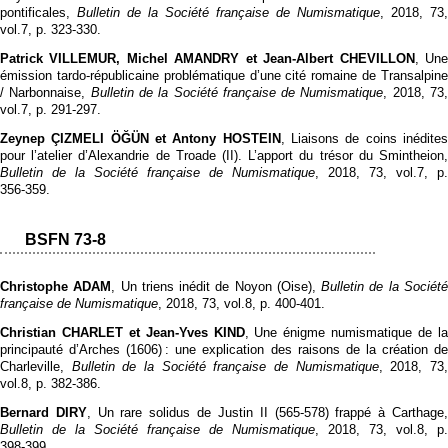
pontificales,
Bulletin de la Société française de Numismatique
, 2018, 73,
vol.7, p. 323‑330.
Patrick VILLEMUR, Michel AMANDRY et Jean-Albert CHEVILLON
, Un
émission tardo-républicaine problématique d’une cité romaine de Transalpine
/ Narbonnaise,
Bulletin de la Société française de Numismatique
, 2018, 73
vol.7, p. 291‑297.
Zeynep ÇIZMELI ÖĞÜN et Antony HOSTEIN
, Liaisons de coins inédite
pour l’atelier d’Alexandrie de Troade (II). L’apport du trésor du Smintheion,
Bulletin de la Société française de Numismatique
, 2018, 73, vol.7, p.
356‑359.
BSFN 73-8
Christophe ADAM
, Un triens inédit de Noyon (Oise),
Bulletin de la Sociét
française de Numismatique
, 2018, 73, vol.8, p. 400‑401.
Christian CHARLET et Jean-Yves KIND
, Une énigme numismatique de l
principauté d’Arches (1606) : une explication des raisons de la création de
Charleville,
Bulletin de la Société française de Numismatique
, 2018, 73
vol.8, p. 382‑386.
Bernard DIRY
, Un rare solidus de Justin II (565-578) frappé à Carthage
Bulletin de la Société française de Numismatique
, 2018, 73, vol.8, p.
398‑399.