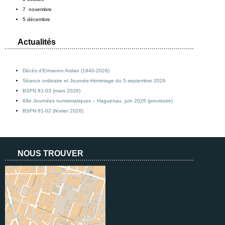
7 novembre
5 décembre
Actualités
Décès d’Ermanno Arslan (1940-2026)
Séance ordinaire et Journée-Hommage du 5 septembre 2026
BSFN 81-03 (mars 2026)
69e Journées numismatiques – Haguenau, juin 2026 (provisoire)
BSFN 81-02 (février 2026)
NOUS TROUVER