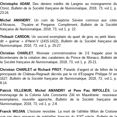
Christophe ADAM
, Des deniers inédits de Langres au monogramme d
Christ,
Bulletin de la Société française de Numismatique
, 2018, 73, vol.1, p
23‑24.
Michel AMANDRY
, Un coin de Septime Sévère commun aux cité
d’Akrasos, Thyatire et Pergame. Complément,
Bulletin de la Société
française de Numismatique
, 2018, 73, vol.1, p. 22.
Thibault CARDON
, Un second exemplaire du quart de gros ou petit blan
dit « guénar » d’Henri V (1415-1422),
Bulletin de la Société française d
Numismatique
, 2018, 73, vol.1, p. 25‑27.
Christian CHARLET
, Monnaie commémorative de 2 € frappée pour le
bicentenaire de la création des carabiniers du Prince de Monaco,
Bulletin d
la Société française de Numismatique
, 2018, 73, vol.1, p. 20‑21.
Christian CHARLET et Richard PROT
, Patards d’argent et de billon de l
principauté de Château-Regnault décriés par le roi d’Espagne Philippe IV en
1627,
Bulletin de la Société française de Numismatique
, 2018, 73, vol.1, p
8‑14.
Patrick VILLEMUR, Michel AMANDRY et Pere Pau RIPOLLÈS
, Le
monnayage de la
Colonia Iulia Constantia
Zilil en Maurétanie : nouveau
exemplaires, nouvelle approche,
Bulletin de la Société française de
Numismatique
, 2018, 73, vol.1, p. 2‑8.
Franck WOJAN
, L’histoire revisitée. La mort de l’athlète Milon de Croton
e
vue par deux graveurs de médailles français du XIX
siècle,
Bulletin de la