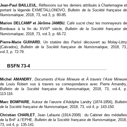
Jean-Paul BAILLEUL
, Réflexions sur les deniers attribués à Charlemagne e
portant la légende EXMETALLONOVO,
Bulletin de la Société française d
Numismatique
, 2018, 73, vol.3, p. 80‑85.
Marion DELCAMP et Jérôme JAMBU
, Café sucré chez les monnayeurs d
e
Bordeaux à la fin du XVIII
siècle,
Bulletin de la Société française de
Numismatique
, 2018, 73, vol.3, p. 66‑72.
Pierre-Marie GUIHARD
, Un statère des
Parisii
découvert au Molay-Littry
(Calvados),
Bulletin de la Société française de Numismatique
, 2018, 73
vol.3, p. 72‑79.
BSFN 73-4
Michel AMANDRY
,
Documents d’Asie Mineure
et
À travers l’Asie Mineur
de Louis Robert vus à travers sa correspondance avec Pierre Amandry,
Bulletin de la Société française de Numismatique
, 2018, 73, vol.4, p.
113‑116.
Marc BOMPAIRE
, Autour de l’œuvre d’Adolphe Landry (1874-1956),
Bulletin
de la Société française de Numismatique
, 2018, 73, vol.4, p. 143‑150.
Christian CHARLET
, Jean Lafaurie (1914-2008) : du Cabinet des médailles
de la BnF à l’EPHE,
Bulletin de la Société française de Numismatique
, 2018
73, vol.4, p. 135‑141.