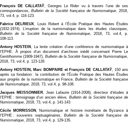
François DE CALLATAŸ
, Georges Le Rider vu à travers l’une de se
correspondances,
Bulletin de la Société française de Numismatique
, 2018,
73, vol.4, p. 116‑123.
Fabrice DELRIEUX
, Louis Robert à l’École Pratique des Hautes Étude
(1932-1974). L’irruption de la numismatique dans les études classiques,
Bulletin de la Société française de Numismatique
, 2018, 73, vol.4, p.
108‑113.
Antony HOSTEIN
, La lente création d’une conférence de numismatique 
l’EPHE. À propos d’un document d’archives inédit concernant Pierre Le
Gentilhomme (1909-1947),
Bulletin de la Société française de Numismatique
,
2018, 73, vol.4, p. 123‑128.
Antony HOSTEIN, Marc BOMPAIRE et François DE CALLATAŸ
, 150 an
après sa fondation : la contribution de l’École Pratique des Hautes Études
aux progrès de la numismatique en France,
Bulletin de la Société français
de Numismatique
, 2018, 73, vol.4, p. 98‑108.
Jacques MEISSONNIER
, Jean Lafaurie (1914-2008), directeur d’études à
l’EPHE : témoignage d’un ancien élève,
Bulletin de la Société française de
Numismatique
, 2018, 73, vol.4, p. 141‑143.
Cécile MORRISSON
, Numismatique et histoire monétaire de Byzance à
l’EPHE : souvenirs septuagénaires,
Bulletin de la Société française de
Numismatique
, 2018, 73, vol.4, p. 129‑135.