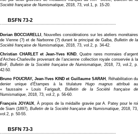
Société française de Numismatique
, 2018, 73, vol.1, p. 15‑20.
BSFN 73-2
Dorian BOCCIARELLI
, Nouvelles considérations sur les ateliers monétaire
de Vienne (?) et de Narbonne (?) durant le principat de Galba,
Bulletin de la
Société française de Numismatique
, 2018, 73, vol.2, p. 34‑42.
Christian CHARLET et Jean-Yves KIND
, Quatre rares monnaies d’argent
d’Arches-Charleville provenant de l’ancienne collection royale conservée à la
BnF,
Bulletin de la Société française de Numismatique
, 2018, 73, vol.2, p
42‑50.
Bruno FOUCRAY, Jean-Yves KIND et Guillaume SARAH
, Réhabilitation du
denier unique d’Étampes à la titulature
Hugo magnus
attribué a
« faussaire » Louis Farigault,
Bulletin de la Société française de
Numismatique
, 2018, 73, vol.2, p. 56‑60.
François JOYAUX
, À propos de la médaille gravée par A. Patey pour le ro
de Siam (1897),
Bulletin de la Société française de Numismatique
, 2018, 73
vol.2, p. 50‑55.
BSFN 73-3