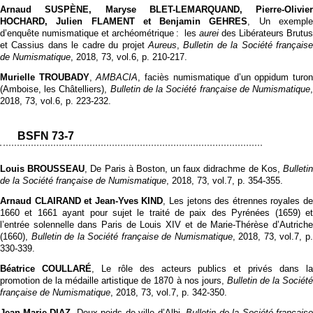
Arnaud SUSPÈNE, Maryse BLET-LEMARQUAND, Pierre-Olivier
HOCHARD, Julien FLAMENT et Benjamin GEHRES
,
Un exempl
d’enquête numismatique et archéométrique : les
aurei
des Libérateurs Brutus
et Cassius dans le cadre du projet
Aureus
,
Bulletin de la Société français
de Numismatique
, 2018, 73, vol.6, p. 210‑217.
Murielle TROUBADY
,
AMBACIA
, faciès numismatique d’un oppidum turo
(Amboise, les Châtelliers),
Bulletin de la Société française de Numismatique
2018, 73, vol.6, p. 223‑232.
BSFN 73-7
Louis BROUSSEAU
, De Paris à Boston, un faux didrachme de Kos,
Bulleti
de la Société française de Numismatique
, 2018, 73, vol.7, p. 354‑355.
Arnaud CLAIRAND et Jean-Yves KIND
, Les jetons des étrennes royales d
1660 et 1661 ayant pour sujet le traité de paix des Pyrénées (1659) et
l’entrée solennelle dans Paris de Louis XIV et de Marie-Thérèse d’Autriche
(1660),
Bulletin de la Société française de Numismatique
, 2018, 73, vol.7, p
330‑339.
Béatrice COULLARÉ
, Le rôle des acteurs publics et privés dans l
promotion de la médaille artistique de 1870 à nos jours,
Bulletin de la Sociét
française de Numismatique
, 2018, 73, vol.7, p. 342‑350.
Jean-Marie DIAZ
, Deux poids de ville d’Albi,
Bulletin de la Société français