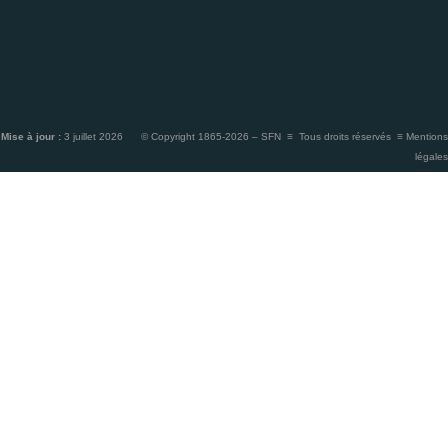
Mise à jour :
3 juillet 2026 © Copyright 1865-2026 – SFN ≡ Tous droits réservés ≡
Mentions
légales