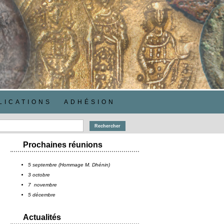
LICATIONS
ADHÉSION
Prochaines réunions
5 septembre (Hommage M. Dhénin)
3 octobre
7 novembre
5 décembre
Actualités