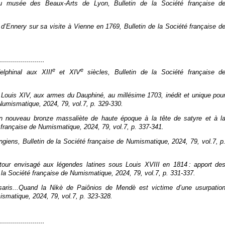
 du musée des Beaux-Arts de Lyon,
Bulletin de la Société française d
 d’Ennery sur sa visite à Vienne en 1769,
Bulletin de la Société française d
e
e
lphinal aux XIII
et XIV
siècles,
Bulletin de la Société française d
e Louis XIV, aux armes du Dauphiné, au millésime 1703, inédit et unique pou
e Numismatique
, 2024, 79, vol.7, p. 329‑330.
 un nouveau bronze massaliète de haute époque à la tête de satyre et à l
é française de Numismatique
, 2024, 79, vol.7, p. 337‑341.
ingiens,
Bulletin de la Société française de Numismatique
, 2024, 79, vol.7, p
etour envisagé aux légendes latines sous Louis XVIII en 1814 : apport de
e la Société française de Numismatique
, 2024, 79, vol.7, p. 331‑337.
aris
...Quand la
Nikè
de Paiônios de Mendè est victime d’une usurpatio
mismatique
, 2024, 79, vol.7, p. 323‑328.