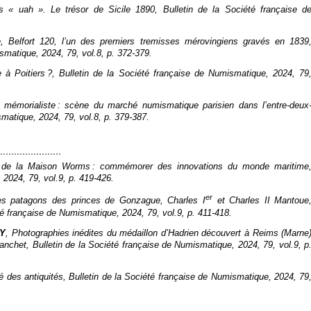
s « uah ». Le trésor de Sicile 1890,
Bulletin de la Société française d
 Belfort 120, l’un des premiers
tremisses
mérovingiens gravés en 1839
ismatique
, 2024, 79, vol.8, p. 372‑379.
e à Poitiers ?,
Bulletin de la Société française de Numismatique
, 2024, 79
e mémorialiste : scène du marché numismatique parisien dans l’entre-deux
ismatique
, 2024, 79, vol.8, p. 379‑387.
es de la Maison Worms : commémorer des innovations du monde maritime
, 2024, 79, vol.9, p. 419‑426.
er
es patagons des princes de Gonzague, Charles I
et Charles II Mantoue
été française de Numismatique
, 2024, 79, vol.9, p. 411‑418.
RY
, Photographies inédites du médaillon d’Hadrien découvert à Reims (Marne
lanchet,
Bulletin de la Société française de Numismatique
, 2024, 79, vol.9, p
é des antiquités,
Bulletin de la Société française de Numismatique
, 2024, 79