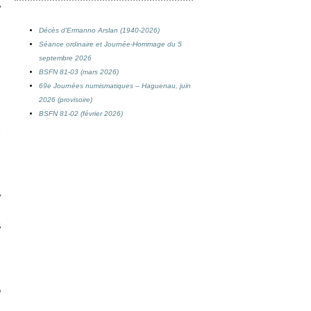
e
Décès d’Ermanno Arslan (1940-2026)
s
Séance ordinaire et Journée-Hommage du 5
septembre 2026
,
BSFN 81-03 (mars 2026)
69e Journées numismatiques – Haguenau, juin
2026 (provisoire)
,
BSFN 81-02 (février 2026)
s
e
é
,
n