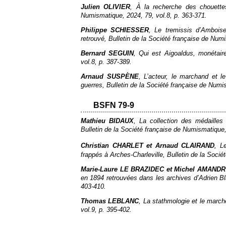
Julien OLIVIER
, À la recherche des chouette
Numismatique
, 2024, 79, vol.8, p. 363‑371.
Philippe SCHIESSER
, Le
tremissis
d’Amboise,
retrouvé,
Bulletin de la Société française de Num
Bernard SEGUIN
, Qui est
Aigoaldus
, monétair
vol.8, p. 387‑389.
Arnaud SUSPÈNE
, L’acteur, le marchand et l
guerres,
Bulletin de la Société française de Num
BSFN 79-9
Mathieu BIDAUX
, La collection des médaill
Bulletin de la Société française de Numismatique
Christian CHARLET et Arnaud CLAIRAND
, L
frappés à Arches-Charleville,
Bulletin de la Soci
Marie-Laure LE BRAZIDEC et Michel AMAND
en 1894 retrouvées dans les archives d’Adrien B
403‑410.
Thomas LEBLANC
, La stathmologie et le march
vol.9, p. 395‑402.