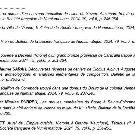
s et autour d’un nouveau médaillon de billon de Sévère Alexandre trouvé e
de la Société française de Numismatique
, 2024, 79, vol.6, p. 246‑254.
e la Ville de Vienne,
Bulletin de la Société française de Numismatique
, 2024
 Vienne,
Bulletin de la Société française de Numismatique
, 2024, 79, vol.6, p
couverte à Décines (Rhône) d’un grand bronze provincial de Caracalla frappé 
mismatique
, 2024, 79, vol.6, p. 281‑284.
illaume SARAH
, Découvertes récentes de deniers de Clodius Albinus August
es archéologiques et analyses élémentaires de composition,
Bulletin de l
l.6, p. 262‑270.
médaillon de Commode trouvé dans une
domus
du Bourg de la
colonia Vienn
 française de Numismatique
, 2024, 79, vol.6, p. 237‑246.
et Nicolas DUBREU
, Les moules monétaires du Bourg à Sainte-Colomb
e
dans la cité antique de Vienne au milieu du III
siècle,
Bulletin de la Sociét
70‑280.
er
ITT
,
Aurei
de l’Empire gualois, Victorin à Orange (Vaucluse), Tétricus I
a Société française de Numismatique
, 2024, 79, vol.6, p. 254‑261.