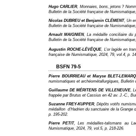
Hugo CARLIER
, Monnaies, bons, jetons ? Nomme
Bulletin de la Société française de Numismatique
Nicolas DUBREU et Benjamin CLÉMENT
, Un e
Bulletin de la Société française de Numismatique
Arnault MAIGNIEN
, La médaille conciliaire du 
Bulletin de la Société française de Numismatique
Augustin ROCHE-LÉVÊQUE
, L’or lagide en tra
française de Numismatique
, 2024, 79, vol.4, p. 1
BSFN 79-5
Pierre BOURRIEAU et Maryse BLET-LEMAR
numismatiques et archéométallurgiques,
Bulletin
Guillaume DE MÉRITENS DE VILLENEUVE
, L
frappée par Brutus et Cassius en 42 av. J.-C.,
Bul
Suzanne FREY-KUPPER
, Dépôts votifs numisma
médaillon d’Hadrien du sanctuaire de la Grange
p. 195‑202.
Pierre PETIT
, Les médailles-talismans au La
Numismatique
, 2024, 79, vol.5, p. 218‑226.