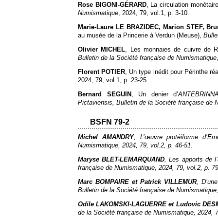
Rose BIGONI-GÉRARD
, La circulation monétai
Numismatique
, 2024, 79, vol.1, p. 3‑10.
Marie-Laure LE BRAZIDEC, Marion STEF, Br
au musée de la Princerie à Verdun (Meuse),
Bulle
Olivier MICHEL
, Les monnaies de cuivre de Re
Bulletin de la Société française de Numismatique
Florent POTIER
, Un type inédit pour Périnthe ré
2024, 79, vol.1, p. 23‑25.
Bernard SEGUIN
,
Un denier d’
ANTEBRINN
Pictaviensis
,
Bulletin de la Société française de
BSFN 79-2
Michel AMANDRY
, L’œuvre protéiforme d’Er
Numismatique
, 2024, 79, vol.2, p. 46‑51.
Maryse BLET-LEMARQUAND
, Les apports de l
française de Numismatique
, 2024, 79, vol.2, p. 7
Marc BOMPAIRE et Patrick VILLEMUR
, D’une
Bulletin de la Société française de Numismatique
Odile LAKOMSKI-LAGUERRE et Ludovic DE
de la Société française de Numismatique
, 2024, 7