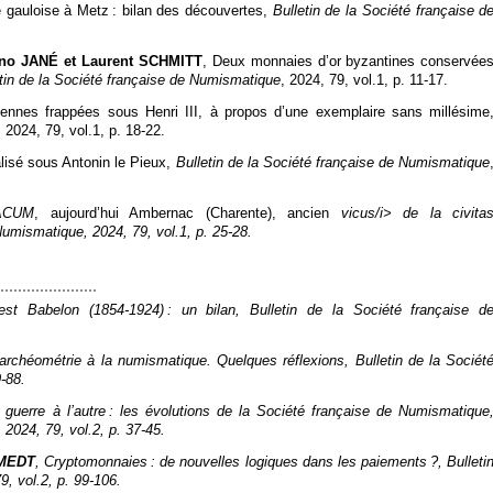
re gauloise à Metz : bilan des découvertes,
Bulletin de la Société française d
uno JANÉ et Laurent SCHMITT
, Deux monnaies d’or byzantines conservée
tin de la Société française de Numismatique
, 2024, 79, vol.1, p. 11‑17.
nnes frappées sous Henri III, à propos d’une exemplaire sans millésime
, 2024, 79, vol.1, p. 18‑22.
alisé sous Antonin le Pieux,
Bulletin de la Société française de Numismatique
ACUM
, aujourd’hui Ambernac (Charente), ancien
vicus/i> de la
civita
 Numismatique
, 2024, 79, vol.1, p. 25‑28.
nest Babelon (1854-1924) : un bilan,
Bulletin de la Société française d
’archéométrie à la numismatique. Quelques réflexions,
Bulletin de la Sociét
9‑88.
 guerre à l’autre : les évolutions de la Société française de Numismatique
, 2024, 79, vol.2, p. 37‑45.
SMEDT
, Cryptomonnaies : de nouvelles logiques dans les paiements ?,
Bulleti
9, vol.2, p. 99‑106.