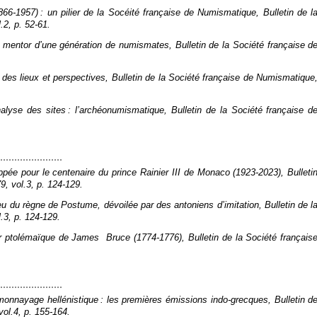
866-1957) : un pilier de la Socéité française de Numismatique,
Bulletin de l
.2, p. 52‑61.
), mentor d’une génération de numismates,
Bulletin de la Société française d
t des lieux et perspectives,
Bulletin de la Société française de Numismatique
nalyse des sites : l’archéonumismatique,
Bulletin de la Société française d
appée pour le centenaire du prince Rainier III de Monaco (1923-2023),
Bulleti
79, vol.3, p. 124‑129.
ieu du règne de Postume, dévoilée par des antoniens d’imitation,
Bulletin de l
l.3, p. 124‑129.
’or ptolémaïque de James Bruce (1774-1776),
Bulletin de la Société français
monnayage hellénistique : les premières émissions indo-grecques,
Bulletin d
vol.4, p. 155‑164.