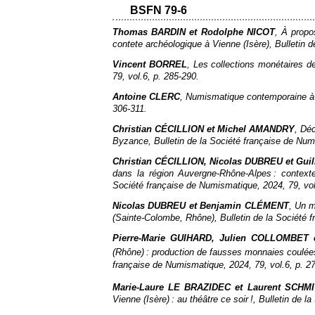
BSFN 79-6
Thomas BARDIN et Rodolphe NICOT
, À propo
contete archéologique à Vienne (Isère),
Bulletin 
Vincent BORREL
, Les collections monétaires d
79, vol.6, p. 285‑290.
Antoine CLERC
, Numismatique contemporaine à
306‑311.
Christian CÉCILLION et Michel AMANDRY
, Dé
Byzance,
Bulletin de la Société française de Nu
Christian CÉCILLION, Nicolas DUBREU et Gu
dans la région Auvergne-Rhône-Alpes : context
Société française de Numismatique
, 2024, 79, vo
Nicolas DUBREU et Benjamin CLÉMENT
, Un 
(Sainte-Colombe, Rhône),
Bulletin de la Société
Pierre-Marie GUIHARD, Julien COLLOMBET 
(Rhône) : production de fausses monnaies coulées 
française de Numismatique
, 2024, 79, vol.6, p. 2
Marie-Laure LE BRAZIDEC et Laurent SCHM
Vienne (Isère) : au théâtre ce soir !,
Bulletin de l