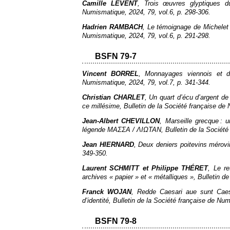
Camille LEVENT
, Trois œuvres glyptiques
Numismatique
, 2024, 79, vol.6, p. 298‑306.
Hadrien RAMBACH
, Le témoignage de Michelet
Numismatique
, 2024, 79, vol.6, p. 291‑298.
BSFN 79-7
Vincent BORREL
, Monnayages viennois et de
Numismatique
, 2024, 79, vol.7, p. 341‑344.
Christian CHARLET
, Un quart d’écu d’argent d
ce millésime,
Bulletin de la Société française d
Jean-Albert CHEVILLON
, Marseille grecque :
légende ΜΑΣΣΑ / ΛΙΩΤΑΝ,
Bulletin de la Sociét
Jean HIERNARD
, Deux deniers poitevins mérov
349‑350.
Laurent SCHMITT et Philippe THÉRET
, Le r
archives « papier » et « métalliques »,
Bulletin d
Franck WOJAN
,
Redde Caesari aue sunt Caes
d’identité,
Bulletin de la Société française de Nu
BSFN 79-8