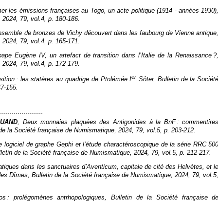
r les émissions françaises au Togo, un acte politique (1914 - années 1930)
, 2024, 79, vol.4, p. 180‑186.
nsemble de bronzes de Vichy découvert dans les faubourg de Vienne antique
, 2024, 79, vol.4, p. 165‑171.
pape Eugène IV, un artefact de transition dans l’Italie de la Renaissance ?
, 2024, 79, vol.4, p. 172‑179.
er
nsition : les statères au quadrige de Ptolémée I
Sôter,
Bulletin de la Sociét
47‑155.
QUAND
, Deux monnaies plaquées des Antigonides à la BnF : commentire
 de la Société française de Numismatique
, 2024, 79, vol.5, p. 203‑212.
e logiciel de graphe Gephi et l’étude charactéroscopique de la série
RRC
50
letin de la Société française de Numismatique
, 2024, 79, vol.5, p. 212‑217.
tiques dans les sanctuaires d’Aventicum, capitale de cité des Helvètes, et l
 des Dîmes,
Bulletin de la Société française de Numismatique
, 2024, 79, vol.5
os : prolégomènes antrhopologiques,
Bulletin de la Société française d