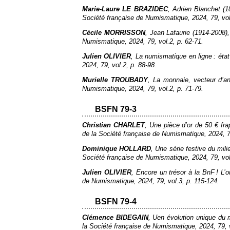
Marie-Laure LE BRAZIDEC
, Adrien Blanchet (1
Société française de Numismatique
, 2024, 79, vol
Cécile MORRISSON
, Jean Lafaurie (1914-2008
Numismatique
, 2024, 79, vol.2, p. 62‑71.
Julien OLIVIER
, La numismatique en ligne : éta
2024, 79, vol.2, p. 88‑98.
Murielle TROUBADY
, La monnaie, vecteur d’a
Numismatique
, 2024, 79, vol.2, p. 71‑79.
BSFN 79-3
Christian CHARLET
, Une pièce d’or de 50 € fr
de la Société française de Numismatique
, 2024, 
Dominique HOLLARD
, Une série festive du mil
Société française de Numismatique
, 2024, 79, vo
Julien OLIVIER
, Encore un trésor à la BnF ! L
de Numismatique
, 2024, 79, vol.3, p. 115‑124.
BSFN 79-4
Clémence BIDEGAIN
, Uen évolution unique du 
la Société française de Numismatique
, 2024, 79, 