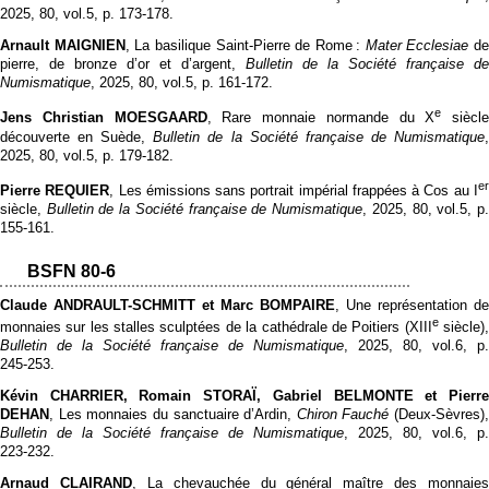
2025, 80, vol.5, p. 173‑178.
Arnault MAIGNIEN
, La basilique Saint-Pierre de Rome :
Mater Ecclesiae
d
pierre, de bronze d’or et d’argent,
Bulletin de la Société française de
Numismatique
, 2025, 80, vol.5, p. 161‑172.
e
Jens Christian MOESGAARD
, Rare monnaie normande du X
siècle
découverte en Suède,
Bulletin de la Société française de Numismatique
2025, 80, vol.5, p. 179‑182.
e
Pierre REQUIER
, Les émissions sans portrait impérial frappées à Cos au I
siècle,
Bulletin de la Société française de Numismatique
, 2025, 80, vol.5, p
155‑161.
BSFN 80-6
Claude ANDRAULT-SCHMITT et Marc BOMPAIRE
, Une représentation de
e
monnaies sur les stalles sculptées de la cathédrale de Poitiers (XIII
siècle)
Bulletin de la Société française de Numismatique
, 2025, 80, vol.6, p.
245‑253.
Kévin CHARRIER, Romain STORAÏ, Gabriel BELMONTE et Pierre
DEHAN
, Les monnaies du sanctuaire d’Ardin,
Chiron Fauché
(Deux-Sèvres),
Bulletin de la Société française de Numismatique
, 2025, 80, vol.6, p.
223‑232.
Arnaud CLAIRAND
, La chevauchée du général maître des monnaies