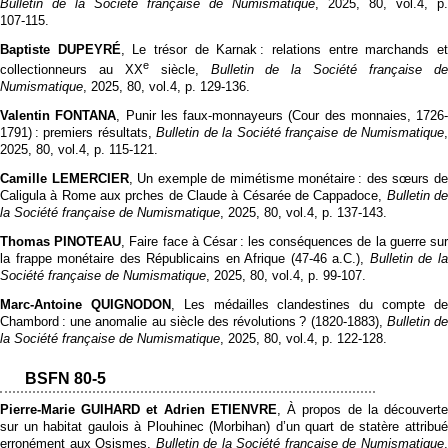
Bulletin de la Société française de Numismatique
, 2025, 80, vol.4, p.
107‑115.
Baptiste DUPEYRÉ
, Le trésor de Karnak : relations entre marchands e
e
collectionneurs au XX
siècle,
Bulletin de la Société française d
Numismatique
, 2025, 80, vol.4, p. 129‑136.
Valentin FONTANA
, Punir les faux-monnayeurs (Cour des monnaies, 1726-
1791) : premiers résultats,
Bulletin de la Société française de Numismatique
2025, 80, vol.4, p. 115‑121.
Camille LEMERCIER
, Un exemple de mimétisme monétaire : des sœurs d
Caligula à Rome aux prches de Claude à Césarée de Cappadoce,
Bulletin d
la Société française de Numismatique
, 2025, 80, vol.4, p. 137‑143.
Thomas PINOTEAU
, Faire face à César : les conséquences de la guerre su
la frappe monétaire des Républicains en Afrique (47-46 a.C.),
Bulletin de l
Société française de Numismatique
, 2025, 80, vol.4, p. 99‑107.
Marc-Antoine QUIGNODON
, Les médailles clandestines du compte d
Chambord : une anomalie au siècle des révolutions ? (1820-1883),
Bulletin d
la Société française de Numismatique
, 2025, 80, vol.4, p. 122‑128.
BSFN 80-5
Pierre-Marie GUIHARD et Adrien ETIENVRE
, À propos de la découvert
sur un habitat gaulois à Plouhinec (Morbihan) d’un quart de statère attribué
erronément aux Osismes,
Bulletin de la Société française de Numismatique