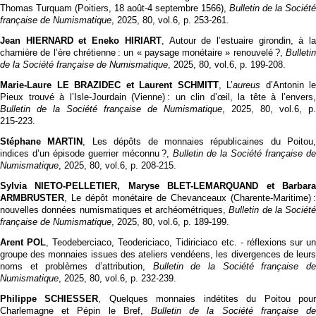
Thomas Turquam (Poitiers, 18 août-4 septembre 1566),
Bulletin de la Société
française de Numismatique
, 2025, 80, vol.6, p. 253‑261.
Jean HIERNARD et Eneko HIRIART
, Autour de l’estuaire girondin, à l
charnière de l’ère chrétienne : un « paysage monétaire » renouvelé ?,
Bulletin
de la Société française de Numismatique
, 2025, 80, vol.6, p. 199‑208.
Marie-Laure LE BRAZIDEC et Laurent SCHMITT
, L’
aureus
d’Antonin le
Pieux trouvé à l’Isle-Jourdain (Vienne) : un clin d’œil, la tête à l’envers,
Bulletin de la Société française de Numismatique
, 2025, 80, vol.6, p.
215‑223.
Stéphane MARTIN
, Les dépôts de monnaies républicaines du Poitou,
indices d’un épisode guerrier méconnu ?,
Bulletin de la Société française de
Numismatique
, 2025, 80, vol.6, p. 208‑215.
Sylvia NIETO-PELLETIER, Maryse BLET-LEMARQUAND et Barbara
ARMBRUSTER
, Le dépôt monétaire de Chevanceaux (Charente-Maritime) :
nouvelles données numismatiques et archéométriques,
Bulletin de la Société
française de Numismatique
, 2025, 80, vol.6, p. 189‑199.
Arent POL
, Teodeberciaco, Teodericiaco, Tidiriciaco etc. - réflexions sur u
groupe des monnaies issues des ateliers vendéens, les divergences de leurs
noms et problèmes d’attribution,
Bulletin de la Société française d
Numismatique
, 2025, 80, vol.6, p. 232‑239.
Philippe SCHIESSER
, Quelques monnaies indétites du Poitou pou
Charlemagne et Pépin le Bref,
Bulletin de la Société française de