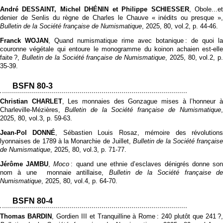
André DESSAINT, Michel DHÉNIN et Philippe SCHIESSER
, Obole...e
denier de Senlis du règne de Charles le Chauve « inédits ou presque »,
Bulletin de la Société française de Numismatique
, 2025, 80, vol.2, p. 44‑46.
Franck WOJAN
, Quand numismatique rime avec botanique : de quoi la
couronne végétale qui entoure le monogramme du koinon achaien est-elle
faite ?,
Bulletin de la Société française de Numismatique
, 2025, 80, vol.2, p
35‑39.
BSFN 80-3
Christian CHARLET
, Les monnaies des Gonzague mises à l’honneur 
Charleville-Mézières,
Bulletin de la Société française de Numismatique
2025, 80, vol.3, p. 59‑63.
Jean-Pol DONNÉ
, Sébastien Louis Rosaz, mémoire des révolution
lyonnaises de 1789 à la Monarchie de Juillet,
Bulletin de la Société française
de Numismatique
, 2025, 80, vol.3, p. 71‑77.
Jérôme JAMBU
,
Moco
: quand une ethnie d’esclaves dénigrés donne so
nom à une monnaie antillaise,
Bulletin de la Société française d
Numismatique
, 2025, 80, vol.4, p. 64‑70.
BSFN 80-4
Thomas BARDIN
, Gordien III et Tranquilline à Rome : 240 plutôt que 241 ?