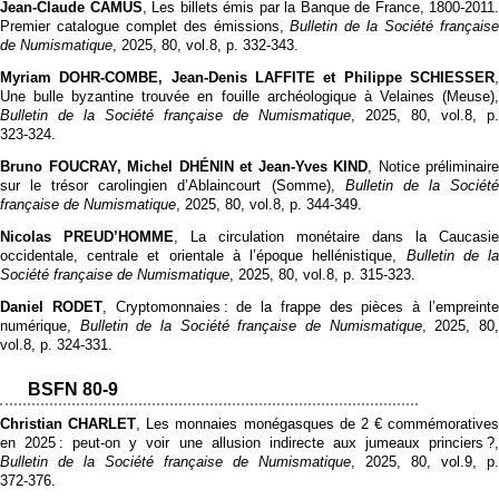
Jean-Claude CAMUS
, Les billets émis par la Banque de France, 1800-2011.
Premier catalogue complet des émissions,
Bulletin de la Société français
de Numismatique
, 2025, 80, vol.8, p. 332‑343.
Myriam DOHR-COMBE, Jean-Denis LAFFITE et Philippe SCHIESSER
,
Une bulle byzantine trouvée en fouille archéologique à Velaines (Meuse),
Bulletin de la Société française de Numismatique
, 2025, 80, vol.8, p.
323‑324.
Bruno FOUCRAY, Michel DHÉNIN et Jean-Yves KIND
, Notice préliminaire
sur le trésor carolingien d’Ablaincourt (Somme),
Bulletin de la Sociét
française de Numismatique
, 2025, 80, vol.8, p. 344‑349.
Nicolas PREUD’HOMME
, La circulation monétaire dans la Caucasie
occidentale, centrale et orientale à l’époque hellénistique,
Bulletin de l
Société française de Numismatique
, 2025, 80, vol.8, p. 315‑323.
Daniel RODET
, Cryptomonnaies : de la frappe des pièces à l’empreint
numérique,
Bulletin de la Société française de Numismatique
, 2025, 80
vol.8, p. 324‑331.
BSFN 80-9
Christian CHARLET
, Les monnaies monégasques de 2 € commémoratives
en 2025 : peut-on y voir une allusion indirecte aux jumeaux princiers ?,
Bulletin de la Société française de Numismatique
, 2025, 80, vol.9, p.
372‑376.