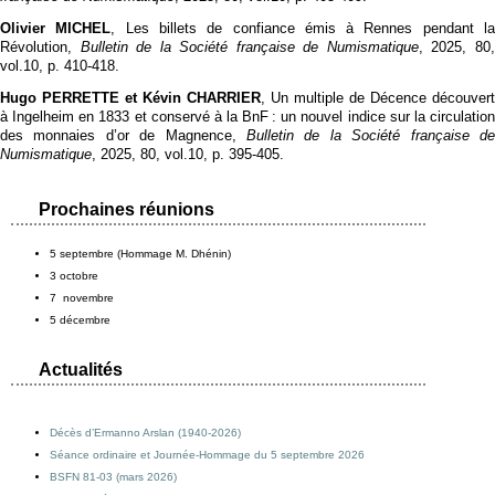
Olivier MICHEL
, Les billets de confiance émis à Rennes pendant l
Révolution,
Bulletin de la Société française de Numismatique
, 2025, 80
vol.10, p. 410‑418.
Hugo PERRETTE et Kévin CHARRIER
, Un multiple de Décence découvert
à Ingelheim en 1833 et conservé à la BnF : un nouvel indice sur la circulation
des monnaies d’or de Magnence,
Bulletin de la Société française de
Numismatique
, 2025, 80, vol.10, p. 395‑405.
Prochaines réunions
5 septembre (Hommage M. Dhénin)
3 octobre
7 novembre
5 décembre
Actualités
Décès d’Ermanno Arslan (1940-2026)
Séance ordinaire et Journée-Hommage du 5 septembre 2026
BSFN 81-03 (mars 2026)