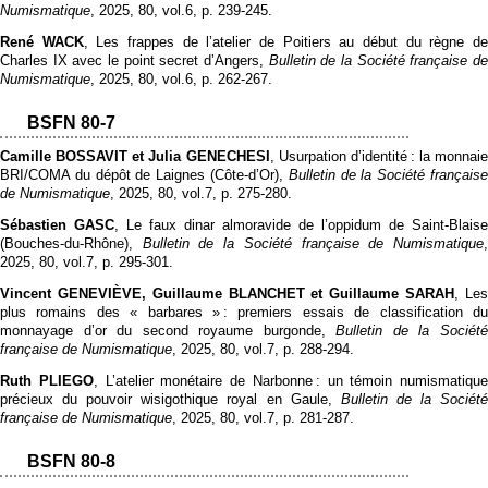
Numismatique
, 2025, 80, vol.6, p. 239‑245.
René WACK
, Les frappes de l’atelier de Poitiers au début du règne d
Charles IX avec le point secret d’Angers,
Bulletin de la Société française d
Numismatique
, 2025, 80, vol.6, p. 262‑267.
BSFN 80-7
Camille BOSSAVIT et Julia GENECHESI
, Usurpation d’identité : la monnaie
BRI/COMA du dépôt de Laignes (Côte-d’Or),
Bulletin de la Société français
de Numismatique
, 2025, 80, vol.7, p. 275‑280.
Sébastien GASC
, Le faux dinar almoravide de l’oppidum de Saint-Blaise
(Bouches-du-Rhône),
Bulletin de la Société française de Numismatique
2025, 80, vol.7, p. 295‑301.
Vincent GENEVIÈVE, Guillaume BLANCHET et Guillaume SARAH
, Le
plus romains des « barbares » : premiers essais de classification du
monnayage d’or du second royaume burgonde,
Bulletin de la Sociét
française de Numismatique
, 2025, 80, vol.7, p. 288‑294.
Ruth PLIEGO
, L’atelier monétaire de Narbonne : un témoin numismatique
précieux du pouvoir wisigothique royal en Gaule,
Bulletin de la Sociét
française de Numismatique
, 2025, 80, vol.7, p. 281‑287.
BSFN 80-8