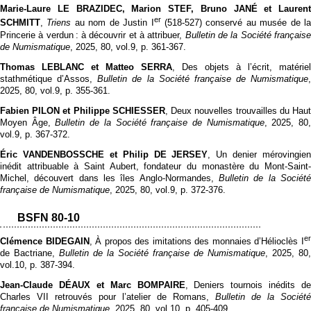
Marie-Laure LE BRAZIDEC, Marion STEF, Bruno JANÉ et Laurent
er
SCHMITT
,
Triens
au nom de Justin I
(518-527) conservé au musée de l
Princerie à verdun : à découvrir et à attribuer,
Bulletin de la Société français
de Numismatique
, 2025, 80, vol.9, p. 361‑367.
Thomas LEBLANC et Matteo SERRA
, Des objets à l’écrit, matériel
stathmétique d’Assos,
Bulletin de la Société française de Numismatique
,
2025, 80, vol.9, p. 355‑361.
Fabien PILON et Philippe SCHIESSER
, Deux nouvelles trouvailles du Hau
Moyen Âge,
Bulletin de la Société française de Numismatique
, 2025, 80
vol.9, p. 367‑372.
Éric VANDENBOSSCHE et Philip DE JERSEY
, Un denier mérovingien
inédit attribuable à Saint Aubert, fondateur du monastère du Mont-Saint-
Michel, découvert dans les îles Anglo-Normandes,
Bulletin de la Société
française de Numismatique
, 2025, 80, vol.9, p. 372‑376.
BSFN 80-10
e
Clémence BIDEGAIN
, À propos des imitations des monnaies d’Hélioclès I
de Bactriane,
Bulletin de la Société française de Numismatique
, 2025, 80,
vol.10, p. 387‑394.
Jean-Claude DÉAUX et Marc BOMPAIRE
, Deniers tournois inédits de
Charles VII retrouvés pour l’atelier de Romans,
Bulletin de la Société
française de Numismatique
, 2025, 80, vol.10, p. 405‑409.