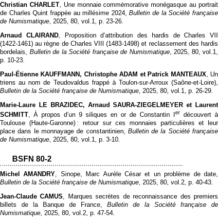
Christian CHARLET
, Une monnaie commémorative monégasque au portrai
de Charles Quint frappée au millésime 2024,
Bulletin de la Société français
de Numismatique
, 2025, 80, vol.1, p. 23‑26.
Arnaud CLAIRAND
, Proposition d’attribution des hardis de Charles VII
(1422-1461) au règne de Charles VIII (1483-1498) et reclassement des hardis
bordelais,
Bulletin de la Société française de Numismatique
, 2025, 80, vol.1,
p. 10‑23.
Paul-Étienne KAUFFMANN, Christophe ADAM et Patrick MANTEAUX
, U
triens au nom de Teudovaldus frappé à Toulon-sur-Arroux (Saône-et-Loire),
Bulletin de la Société française de Numismatique
, 2025, 80, vol.1, p. 26‑29.
Marie-Laure LE BRAZIDEC, Arnaud SAURA-ZIEGELMEYER et Laurent
er
SCHMITT
, À propos d’un 9 siliques en or de Constantin I
découvert à
Toulouse (Haute-Garonne) : retour sur ces monnaies particulières et leur
place dans le monnayage de constantinien,
Bulletin de la Société français
de Numismatique
, 2025, 80, vol.1, p. 3‑10.
BSFN 80-2
Michel AMANDRY
, Sinope, Marc Aurèle César et un problème de date
Bulletin de la Société française de Numismatique
, 2025, 80, vol.2, p. 40‑43.
Jean-Claude CAMUS
, Marques secrètes de reconnaissance des premier
billets de la Banque de France,
Bulletin de la Société française de
Numismatique
, 2025, 80, vol.2, p. 47‑54.