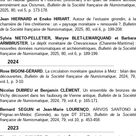
erronément aux Osismes,
Bulletin de la Société française de Numismatique
2025, 80, vol.5, p. 173‑178.
Jean HIERNARD et Eneko HIRIART
, Autour de l’estuaire girondin, à l
charnière de l’ère chrétienne : un « paysage monétaire » renouvelé ?,
Bulletin
de la Société française de Numismatique
, 2025, 80, vol.6, p. 199‑208.
Sylvia NIETO-PELLETIER, Maryse BLET-LEMARQUAND et Barbara
ARMBRUSTER
, Le dépôt monétaire de Chevanceaux (Charente-Maritime) :
nouvelles données numismatiques et archéométriques,
Bulletin de la Société
française de Numismatique
, 2025, 80, vol.6, p. 189‑199.
2024
Rose BIGONI-GÉRARD
, La circulation monétaire gauloise à Metz : bilan de
découvertes,
Bulletin de la Société française de Numismatique
, 2024, 79
vol.1, p. 3‑10.
Nicolas DUBREU et Benjamin CLÉMENT
, Un ensemble de bronzes d
Vichy découvert dans les faubourg de Vienne antique,
Bulletin de la Sociét
française de Numismatique
, 2024, 79, vol.4, p. 165‑171.
Bernard SEGUIN et Jean-Marie LOURENÇO
, ARIVOS SANTONO 
Prignac-en-Médoc (Gironde), au type DT 3712A,
Bulletin de la Société
française de Numismatique
, 2024, 79, vol.10, p. 453‑458.
2023