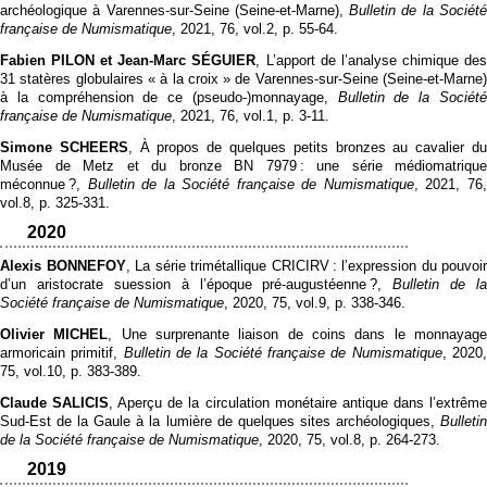
archéologique à Varennes-sur-Seine (Seine-et-Marne),
Bulletin de la Sociét
française de Numismatique
, 2021, 76, vol.2, p. 55‑64.
Fabien PILON et Jean-Marc SÉGUIER
, L’apport de l’analyse chimique de
31 statères globulaires « à la croix » de Varennes-sur-Seine (Seine-et-Marne)
à la compréhension de ce (pseudo-)monnayage,
Bulletin de la Sociét
française de Numismatique
, 2021, 76, vol.1, p. 3‑11.
Simone SCHEERS
, À propos de quelques petits bronzes au cavalier d
Musée de Metz et du bronze BN 7979 : une série médiomatrique
méconnue ?,
Bulletin de la Société française de Numismatique
, 2021, 76
vol.8, p. 325‑331.
2020
Alexis BONNEFOY
, La série trimétallique CRICIRV : l’expression du pouvoir
d’un aristocrate suession à l’époque pré-augustéenne ?,
Bulletin de la
Société française de Numismatique
, 2020, 75, vol.9, p. 338‑346.
Olivier MICHEL
, Une surprenante liaison de coins dans le monnayag
armoricain primitif,
Bulletin de la Société française de Numismatique
, 2020
75, vol.10, p. 383‑389.
Claude SALICIS
, Aperçu de la circulation monétaire antique dans l’extrêm
Sud-Est de la Gaule à la lumière de quelques sites archéologiques,
Bulletin
de la Société française de Numismatique
, 2020, 75, vol.8, p. 264‑273.
2019