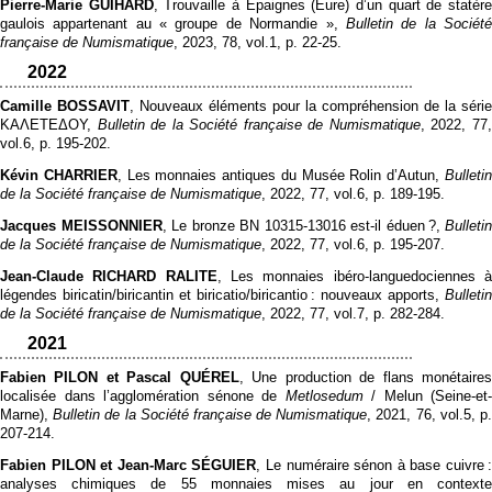
Pierre-Marie GUIHARD
, Trouvaille à Épaignes (Eure) d’un quart de statèr
gaulois appartenant au « groupe de Normandie »,
Bulletin de la Sociét
française de Numismatique
, 2023, 78, vol.1, p. 22‑25.
2022
Camille BOSSAVIT
, Nouveaux éléments pour la compréhension de la série
ΚΑΛΕΤΕΔΟΥ,
Bulletin de la Société française de Numismatique
, 2022, 77
vol.6, p. 195‑202.
Kévin CHARRIER
, Les monnaies antiques du Musée Rolin d’Autun,
Bulleti
de la Société française de Numismatique
, 2022, 77, vol.6, p. 189‑195.
Jacques MEISSONNIER
, Le bronze BN 10315-13016 est-il éduen ?,
Bulletin
de la Société française de Numismatique
, 2022, 77, vol.6, p. 195‑207.
Jean-Claude RICHARD RALITE
, Les monnaies ibéro-languedociennes 
légendes biricatin/biricantin et biricatio/biricantio : nouveaux apports,
Bulletin
de la Société française de Numismatique
, 2022, 77, vol.7, p. 282‑284.
2021
Fabien PILON et Pascal QUÉREL
, Une production de flans monétaire
localisée dans l’agglomération sénone de
Metlosedum
/ Melun (Seine-et-
Marne),
Bulletin de la Société française de Numismatique
, 2021, 76, vol.5, p
207‑214.
Fabien PILON et Jean-Marc SÉGUIER
, Le numéraire sénon à base cuivre 
analyses chimiques de 55 monnaies mises au jour en contexte