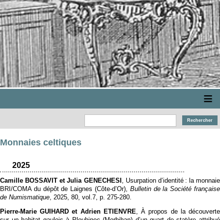
≡
Monnaies celtiques
2025
Camille BOSSAVIT et Julia GENECHESI
, Usurpation d’identité : la monnaie
BRI/COMA du dépôt de Laignes (Côte-d’Or),
Bulletin de la Société français
de Numismatique
, 2025, 80, vol.7, p. 275‑280.
Pierre-Marie GUIHARD et Adrien ETIENVRE
, À propos de la découvert
sur un habitat gaulois à Plouhinec (Morbihan) d’un quart de statère attribué