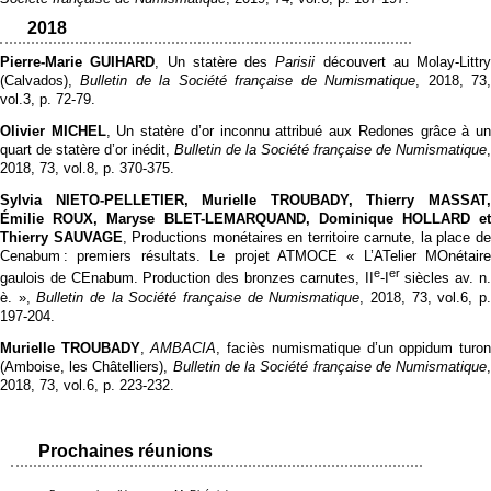
2018
Pierre-Marie GUIHARD
, Un statère des
Parisii
découvert au Molay-Littry
(Calvados),
Bulletin de la Société française de Numismatique
, 2018, 73
vol.3, p. 72‑79.
Olivier MICHEL
, Un statère d’or inconnu attribué aux Redones grâce à u
quart de statère d’or inédit,
Bulletin de la Société française de Numismatique
,
2018, 73, vol.8, p. 370‑375.
Sylvia NIETO-PELLETIER, Murielle TROUBADY, Thierry MASSAT,
Émilie ROUX, Maryse BLET-LEMARQUAND, Dominique HOLLARD et
Thierry SAUVAGE
, Productions monétaires en territoire carnute, la place d
Cenabum : premiers résultats. Le projet ATMOCE « L’ATelier MOnétaire
e
er
gaulois de CEnabum. Production des bronzes carnutes, II
-I
siècles av. n
è. »,
Bulletin de la Société française de Numismatique
, 2018, 73, vol.6, p
197‑204.
Murielle TROUBADY
,
AMBACIA
, faciès numismatique d’un oppidum turo
(Amboise, les Châtelliers),
Bulletin de la Société française de Numismatique
2018, 73, vol.6, p. 223‑232.
Prochaines réunions