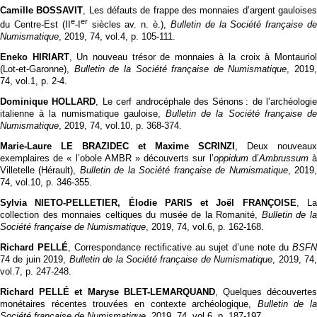
Camille BOSSAVIT
, Les défauts de frappe des monnaies d’argent gauloise
e
er
du Centre-Est (II
-I
siècles av. n. è.),
Bulletin de la Société française d
Numismatique
, 2019, 74, vol.4, p. 105‑111.
Eneko HIRIART
, Un nouveau trésor de monnaies à la croix à Montaurio
(Lot-et-Garonne),
Bulletin de la Société française de Numismatique
, 2019,
74, vol.1, p. 2‑4.
Dominique HOLLARD
, Le cerf androcéphale des Sénons : de l’archéologie
italienne à la numismatique gauloise,
Bulletin de la Société française de
Numismatique
, 2019, 74, vol.10, p. 368‑374.
Marie-Laure LE BRAZIDEC et Maxime SCRINZI
, Deux nouveaux
exemplaires de « l’obole AMBR » découverts sur l’
oppidum
d’
Ambrussum
Villetelle (Hérault),
Bulletin de la Société française de Numismatique
, 2019
74, vol.10, p. 346‑355.
Sylvia NIETO-PELLETIER, Élodie PARIS et Joël FRANÇOISE
, L
collection des monnaies celtiques du musée de la Romanité,
Bulletin de l
Société française de Numismatique
, 2019, 74, vol.6, p. 162‑168.
Richard PELLÉ
, Correspondance rectificative au sujet d’une note du
BSFN
74 de juin 2019,
Bulletin de la Société française de Numismatique
, 2019, 74
vol.7, p. 247‑248.
Richard PELLÉ et Maryse BLET-LEMARQUAND
, Quelques découverte
monétaires récentes trouvées en contexte archéologique,
Bulletin de la
Société française de Numismatique
, 2019, 74, vol.6, p. 187‑197.