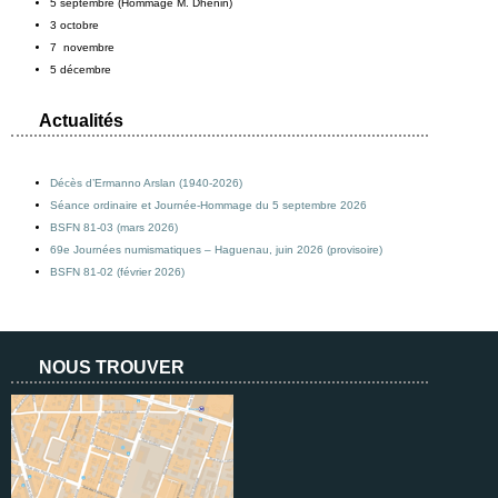
5 septembre (Hommage M. Dhénin)
3 octobre
7 novembre
5 décembre
Actualités
Décès d’Ermanno Arslan (1940-2026)
Séance ordinaire et Journée-Hommage du 5 septembre 2026
BSFN 81-03 (mars 2026)
69e Journées numismatiques – Haguenau, juin 2026 (provisoire)
BSFN 81-02 (février 2026)
NOUS TROUVER