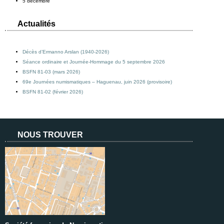
5 décembre
Actualités
Décès d’Ermanno Arslan (1940-2026)
Séance ordinaire et Journée-Hommage du 5 septembre 2026
BSFN 81-03 (mars 2026)
69e Journées numismatiques – Haguenau, juin 2026 (provisoire)
BSFN 81-02 (février 2026)
NOUS TROUVER