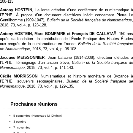
108‑113.
Antony HOSTEIN
, La lente création d’une conférence de numismatique 
l’EPHE. À propos d’un document d’archives inédit concernant Pierre Le
Gentilhomme (1909-1947),
Bulletin de la Société française de Numismatique
,
2018, 73, vol.4, p. 123‑128.
Antony HOSTEIN, Marc BOMPAIRE et François DE CALLATAŸ
, 150 an
après sa fondation : la contribution de l’École Pratique des Hautes Études
aux progrès de la numismatique en France,
Bulletin de la Société français
de Numismatique
, 2018, 73, vol.4, p. 98‑108.
Jacques MEISSONNIER
, Jean Lafaurie (1914-2008), directeur d’études à
l’EPHE : témoignage d’un ancien élève,
Bulletin de la Société française de
Numismatique
, 2018, 73, vol.4, p. 141‑143.
Cécile MORRISSON
, Numismatique et histoire monétaire de Byzance à
l’EPHE : souvenirs septuagénaires,
Bulletin de la Société française de
Numismatique
, 2018, 73, vol.4, p. 129‑135.
Prochaines réunions
5 septembre (Hommage M. Dhénin)
3 octobre
7 novembre