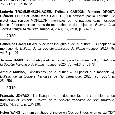
76, vol.10, p. 458‑464.
Ludovic TROMMENSCHLAGER, Thibault CARDON, Vincent DROST,
Clément FÉLIU et Jean-Denis LAFFITE
, En passant par la Lorraine. L
projet diachronique MONELOR : monnaies et monnayages dans l’espace
lorrain. Présentation des axes de recherches et des objectifs.,
Bulletin de l
Société française de Numismatique
, 2021, 76, vol.8, p. 309‑316.
2020
Catherine GRANDJEAN
, Allocution inaugurale [de la journée « Du papier à l
monnaie »],
Bulletin de la Société française de Numismatique
, 2020, 75
vol.7, p. 197.
Jérôme JAMBU
, Arithmétique et numismatique à Lauris en 1718,
Bulletin d
la Société française de Numismatique
, 2020, 75, vol.3, p. 69‑78.
Arnaud MANAS
, Conclusions [de la journée « Du papier à la monnaie »],
Bulletin de la Société française de Numismatique
, 2020, 75, vol.7, p.
254‑256.
2019
François JOYAUX
, La Banque de l’Indochine face aux problèmes d
traduction du chinois,
Bulletin de la Société française de Numismatique
2019, 74, vol.5, p. 134‑138.
Helen WANG
, La numismatique chinoise en Occident (des origines au XIX