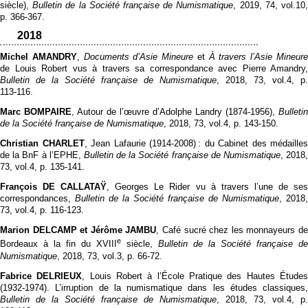
siècle),
Bulletin de la Société française de Numismatique
, 2019, 74, vol.10
p. 366‑367.
2018
Michel AMANDRY
,
Documents d’Asie Mineure
et
À travers l’Asie Mineur
de Louis Robert vus à travers sa correspondance avec Pierre Amandry,
Bulletin de la Société française de Numismatique
, 2018, 73, vol.4, p.
113‑116.
Marc BOMPAIRE
, Autour de l’œuvre d’Adolphe Landry (1874-1956),
Bulletin
de la Société française de Numismatique
, 2018, 73, vol.4, p. 143‑150.
Christian CHARLET
, Jean Lafaurie (1914-2008) : du Cabinet des médailles
de la BnF à l’EPHE,
Bulletin de la Société française de Numismatique
, 2018
73, vol.4, p. 135‑141.
François DE CALLATAŸ
, Georges Le Rider vu à travers l’une de se
correspondances,
Bulletin de la Société française de Numismatique
, 2018,
73, vol.4, p. 116‑123.
Marion DELCAMP et Jérôme JAMBU
, Café sucré chez les monnayeurs d
e
Bordeaux à la fin du XVIII
siècle,
Bulletin de la Société française de
Numismatique
, 2018, 73, vol.3, p. 66‑72.
Fabrice DELRIEUX
, Louis Robert à l’École Pratique des Hautes Étude
(1932-1974). L’irruption de la numismatique dans les études classiques,
Bulletin de la Société française de Numismatique
, 2018, 73, vol.4, p.