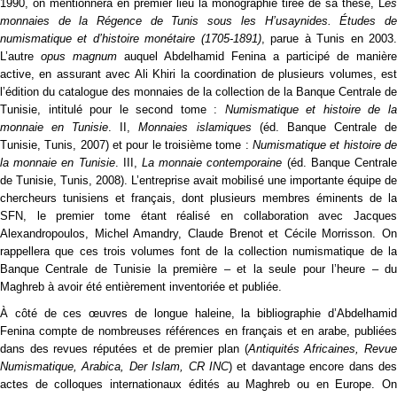
1990, on mentionnera en premier lieu la monographie tirée de sa thèse, L
es
monnaies de la Régence de Tunis sous les H’usaynides. Études de
numismatique et d’histoire monétaire (1705-1891)
, parue à Tunis en 2003
L’autre
opus magnum
auquel Abdelhamid Fenina a participé de manière
active, en assurant avec Ali Khiri la coordination de plusieurs volumes, est
l’édition du catalogue des monnaies de la collection de la Banque Centrale de
Tunisie, intitulé pour le second tome :
Numismatique et histoire de l
monnaie en Tunisie
. II,
Monnaies islamiques
(éd. Banque Centrale d
Tunisie, Tunis, 2007) et pour le troisième tome :
Numismatique et histoire de
la monnaie en Tunisie
. III,
La monnaie contemporaine
(éd. Banque Central
de Tunisie, Tunis, 2008). L’entreprise avait mobilisé une importante équipe de
chercheurs tunisiens et français, dont plusieurs membres éminents de la
SFN, le premier tome étant réalisé en collaboration avec Jacques
Alexandropoulos, Michel Amandry, Claude Brenot et Cécile Morrisson. On
rappellera que ces trois volumes font de la collection numismatique de la
Banque Centrale de Tunisie la première – et la seule pour l’heure – du
Maghreb à avoir été entièrement inventoriée et publiée.
À côté de ces œuvres de longue haleine, la bibliographie d’Abdelhamid
Fenina compte de nombreuses références en français et en arabe, publiées
dans des revues réputées et de premier plan (
Antiquités Africaines, Revu
Numismatique, Arabica, Der Islam, CR INC
) et davantage encore dans des
actes de colloques internationaux édités au Maghreb ou en Europe. On