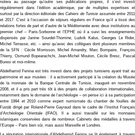
notera au passage qu’outre ses publications propres, il s’est investi
régulièrement dans l’édition académique, par de multiples expertises et
surtout par la direction éditoriale des
Cahiers de Tunisie
assumée entre 201
et 2017. C’est à l’occasion de séjours réguliers en France qu’il a tissé des
relations fortes de part et d‘autre de la Méditerranée avec deux institutions au
premier chef – Paris-Sorbonne et l’EPHE où il a suivi les enseignements
dispensés par Janine Sourdel-Thomine, Ludvik Kalus, Georges Le Rider,
Michel Terrasse, etc. – ainsi qu’avec des collègues dont plusieurs membres
de la SFN : Cécile Morrisson, Michel Amandry, Marc Bompaire, François
Thierry, Osmund Bopearachchi, Jean-Michel Mouton, Cécile Bresc, Pascal
Buresi et moi-même.
Abdelhamid Fenina est très investi dans des projets tunisiens ayant trait au
patrimoine et aux musées : il a activement participé à la création du Musée
de la monnaie de la Banque Centrale de Tunisie, inauguré en novembre
2008, et il a pris part très tôt à des projets de collaboration internationales,
notamment dans le domaine de l’archéologie – on pense ici à sa participation
entre 1994 et 2010 comme expert numismate du chantier de fouilles de
Fusṭāṭ dirigé par Roland-Pierre Gayraud dans le cadre de l’Institut Français
d’Archéologie Orientale (IFAO). Il a aussi travaillé sur les monnaies
islamiques conservées dans de nombreux Cabinets des médailles à travers
l’Europe – Paris bien sûr, mais aussi Marseille et Londres.
La réputation internationale d’Abdelhamid Fenina se lit également à travers