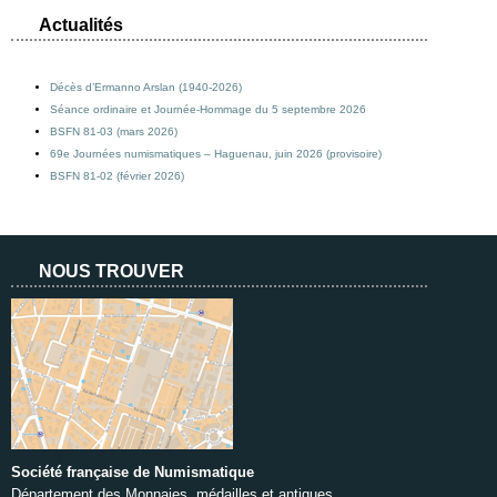
Actualités
Décès d’Ermanno Arslan (1940-2026)
Séance ordinaire et Journée-Hommage du 5 septembre 2026
BSFN 81-03 (mars 2026)
69e Journées numismatiques – Haguenau, juin 2026 (provisoire)
BSFN 81-02 (février 2026)
NOUS TROUVER
Société française de Numismatique
Département des Monnaies, médailles et antiques