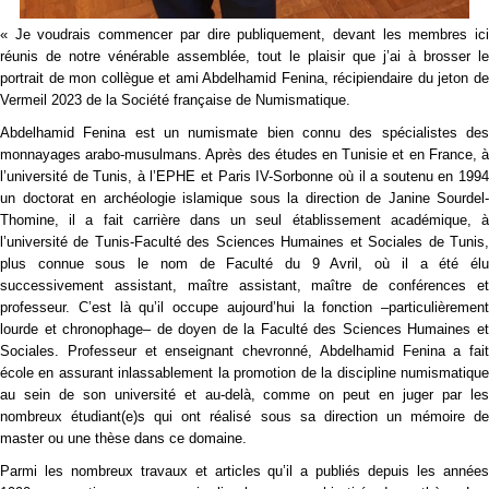
« Je voudrais commencer par dire publiquement, devant les membres ici
réunis de notre vénérable assemblée, tout le plaisir que j’ai à brosser le
portrait de mon collègue et ami Abdelhamid Fenina, récipiendaire du jeton de
Vermeil 2023 de la Société française de Numismatique.
Abdelhamid Fenina est un numismate bien connu des spécialistes des
monnayages arabo-musulmans. Après des études en Tunisie et en France, à
l’université de Tunis, à l’EPHE et Paris IV-Sorbonne où il a soutenu en 1994
un doctorat en archéologie islamique sous la direction de Janine Sourdel-
Thomine, il a fait carrière dans un seul établissement académique, à
l’université de Tunis-Faculté des Sciences Humaines et Sociales de Tunis,
plus connue sous le nom de Faculté du 9 Avril, où il a été élu
successivement assistant, maître assistant, maître de conférences et
professeur. C’est là qu’il occupe aujourd’hui la fonction –particulièrement
lourde et chronophage– de doyen de la Faculté des Sciences Humaines et
Sociales. Professeur et enseignant chevronné, Abdelhamid Fenina a fait
école en assurant inlassablement la promotion de la discipline numismatique
au sein de son université et au-delà, comme on peut en juger par les
nombreux étudiant(e)s qui ont réalisé sous sa direction un mémoire de
master ou une thèse dans ce domaine.
Parmi les nombreux travaux et articles qu’il a publiés depuis les années