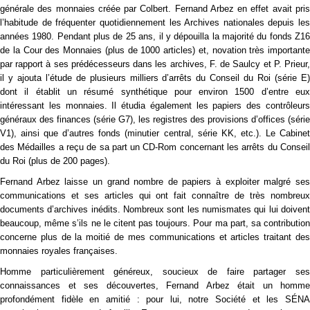
générale des monnaies créée par Colbert. Fernand Arbez en effet avait pris
l’habitude de fréquenter quotidiennement les Archives nationales depuis les
années 1980. Pendant plus de 25 ans, il y dépouilla la majorité du fonds Z16
de la Cour des Monnaies (plus de 1000 articles) et, novation très importante
par rapport à ses prédécesseurs dans les archives, F. de Saulcy et P. Prieur,
il y ajouta l’étude de plusieurs milliers d’arrêts du Conseil du Roi (série E)
dont il établit un résumé synthétique pour environ 1500 d’entre eux
intéressant les monnaies. Il étudia également les papiers des contrôleurs
généraux des finances (série G7), les registres des provisions d’offices (série
V1), ainsi que d’autres fonds (minutier central, série KK, etc.). Le Cabinet
des Médailles a reçu de sa part un CD-Rom concernant les arrêts du Conseil
du Roi (plus de 200 pages).
Fernand Arbez laisse un grand nombre de papiers à exploiter malgré ses
communications et ses articles qui ont fait connaître de très nombreux
documents d’archives inédits. Nombreux sont les numismates qui lui doivent
beaucoup, même s’ils ne le citent pas toujours. Pour ma part, sa contribution
concerne plus de la moitié de mes communications et articles traitant des
monnaies royales françaises.
Homme particulièrement généreux, soucieux de faire partager ses
connaissances et ses découvertes, Fernand Arbez était un homme
profondément fidèle en amitié : pour lui, notre Société et les SÉNA