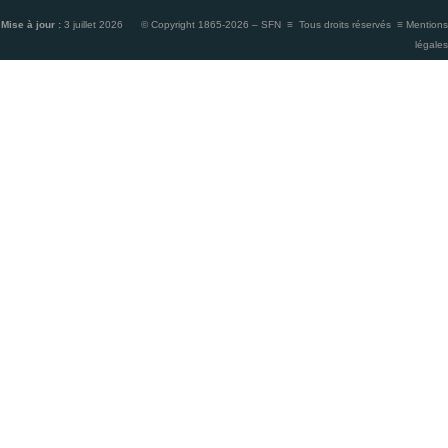
Mise à jour :
3 juillet 2026 © Copyright 1865-2026 – SFN ≡ Tous droits réservés ≡
Mentions
légales