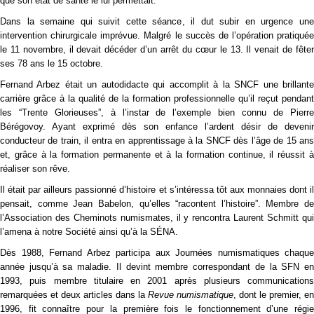
que son état de santé le lui permettait.
Dans la semaine qui suivit cette séance, il dut subir en urgence une
intervention chirurgicale imprévue. Malgré le succès de l’opération pratiquée
le 11 novembre, il devait décéder d’un arrêt du cœur le 13. Il venait de fêter
ses 78 ans le 15 octobre.
Fernand Arbez était un autodidacte qui accomplit à la SNCF une brillante
carrière grâce à la qualité de la formation professionnelle qu’il reçut pendant
les “Trente Glorieuses”, à l’instar de l’exemple bien connu de Pierre
Bérégovoy. Ayant exprimé dès son enfance l’ardent désir de devenir
conducteur de train, il entra en apprentissage à la SNCF dès l’âge de 15 ans
et, grâce à la formation permanente et à la formation continue, il réussit à
réaliser son rêve.
Il était par ailleurs passionné d’histoire et s’intéressa tôt aux monnaies dont il
pensait, comme Jean Babelon, qu’elles “racontent l’histoire”. Membre de
l’Association des Cheminots numismates, il y rencontra Laurent Schmitt qui
l’amena à notre Société ainsi qu’à la SÉNA.
Dès 1988, Fernand Arbez participa aux Journées numismatiques chaque
année jusqu’à sa maladie. Il devint membre correspondant de la SFN en
1993, puis membre titulaire en 2001 après plusieurs communications
remarquées et deux articles dans la
Revue numismatique
, dont le premier, en
1996, fit connaître pour la première fois le fonctionnement d’une régie