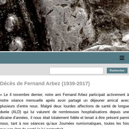
≡
Décès de Fernand Arbez (1939-2017)
« Le 4 novembre dernier, notre ami Fernand Arbez participait activement à
notre séance mensuelle après avoir partagé un déjeuner amical avec
plusieurs d’entre nous. Malgré deux lourdes affections de santé de longue
durée (ALD) qui lui valurent de nombreuses hospitalisations depuis une
dizaine d’années, il nous était totalement fidèle et tenait à être présent parmi
nous, tant à nos séances qu’aux Journées numismatiques, toutes les fois