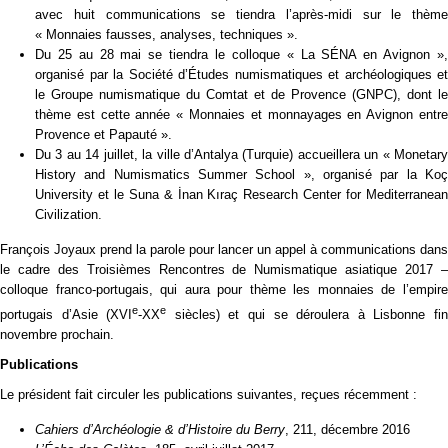
avec huit communications se tiendra l’après-midi sur le thème
« Monnaies fausses, analyses, techniques ».
Du 25 au 28 mai se tiendra le colloque « La SÉNA en Avignon »,
organisé par la Société d’Études numismatiques et archéologiques et
le Groupe numismatique du Comtat et de Provence (GNPC), dont le
thème est cette année « Monnaies et monnayages en Avignon entre
Provence et Papauté ».
Du 3 au 14 juillet, la ville d’Antalya (Turquie) accueillera un « Monetary
History and Numismatics Summer School », organisé par la Koç
University et le Suna & İnan Kıraç Research Center for Mediterranean
Civilization.
François Joyaux prend la parole pour lancer un appel à communications dans
le cadre des Troisièmes Rencontres de Numismatique asiatique 2017 –
colloque franco-portugais, qui aura pour thème les monnaies de l’empire
e
e
portugais d’Asie (XVI
-XX
siècles) et qui se déroulera à Lisbonne fi
novembre prochain.
Publications
Le président fait circuler les publications suivantes, reçues récemment :
Cahiers d’Archéologie & d’Histoire du Berry
, 211, décembre 2016