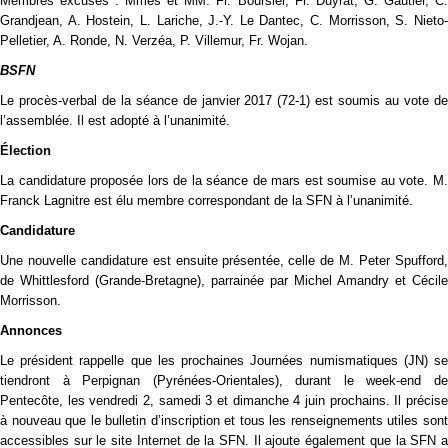
Membres excusés : Mmes et MM. Fr. Boursier, Fr. Duyrat, G. Gautier, C.
Grandjean, A. Hostein, L. Lariche, J.-Y. Le Dantec, C. Morrisson, S. Nieto-
Pelletier, A. Ronde, N. Verzéa, P. Villemur, Fr. Wojan.
BSFN
Le procès-verbal de la séance de janvier 2017 (72-1) est soumis au vote de
l’assemblée. Il est adopté à l’unanimité.
Élection
La candidature proposée lors de la séance de mars est soumise au vote. M.
Franck Lagnitre est élu membre correspondant de la SFN à l’unanimité.
Candidature
Une nouvelle candidature est ensuite présentée, celle de M. Peter Spufford,
de Whittlesford (Grande-Bretagne), parrainée par Michel Amandry et Cécile
Morrisson.
Annonces
Le président rappelle que les prochaines Journées numismatiques (JN) se
tiendront à Perpignan (Pyrénées-Orientales), durant le week-end de
Pentecôte, les vendredi 2, samedi 3 et dimanche 4 juin prochains. Il précise
à nouveau que le bulletin d’inscription et tous les renseignements utiles sont
accessibles sur le site Internet de la SFN. Il ajoute également que la SFN a