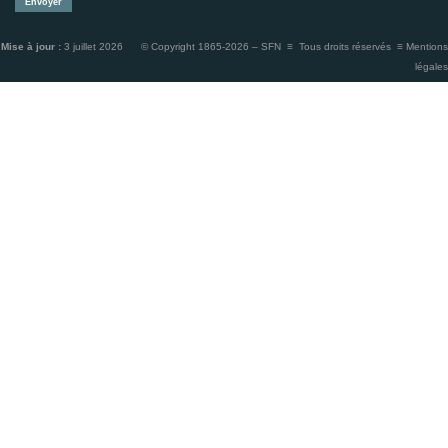
Mise à jour :
3 juillet 2026 © Copyright 1865-2026 – SFN ≡ Tous droits réservés ≡
Mentions
légales