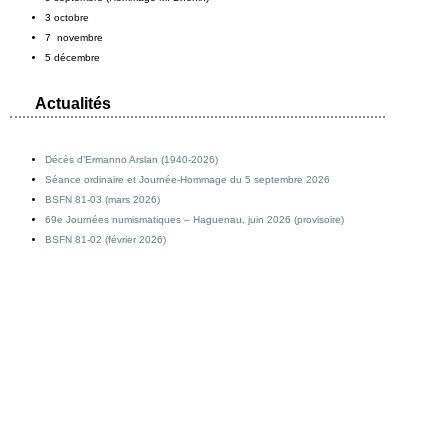
3 octobre
7 novembre
5 décembre
Actualités
Décès d’Ermanno Arslan (1940-2026)
Séance ordinaire et Journée-Hommage du 5 septembre 2026
BSFN 81-03 (mars 2026)
69e Journées numismatiques – Haguenau, juin 2026 (provisoire)
BSFN 81-02 (février 2026)