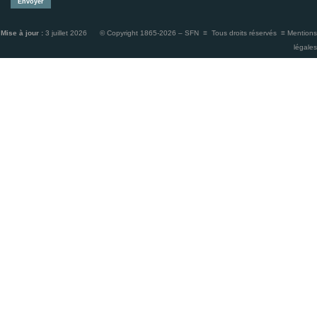
Mise à jour :
3 juillet 2026 © Copyright 1865-2026 – SFN ≡ Tous droits réservés ≡
Mentions
légales