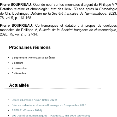
Pierre BOURRIEAU
, Quoi de neuf sur les monnaies d’argent du Philippe V 
Datation relative et chronologie : état des lieux, 50 ans après la
Chronologie
de Chr. Boehringer,
Bulletin de la Société française de Numismatique
, 2023
78, vol.5, p. 161‑168.
Pierre BOURRIEAU
, Contremarques et datation : à propos de quelques
monnaies de Philippe V,
Bulletin de la Société française de Numismatique
,
2020, 75, vol.2, p. 27‑34.
Prochaines réunions
5 septembre (Hommage M. Dhénin)
3 octobre
7 novembre
5 décembre
Actualités
Décès d’Ermanno Arslan (1940-2026)
Séance ordinaire et Journée-Hommage du 5 septembre 2026
BSFN 81-03 (mars 2026)
69e Journées numismatiques – Haguenau, juin 2026 (provisoire)