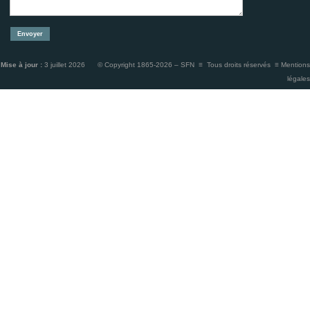
Mise à jour :
3 juillet 2026 © Copyright 1865-2026 – SFN ≡ Tous droits réservés ≡
Mentions
légales