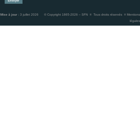
Mise à jour :
3 juillet 2026 © Copyright 1865-2026 – SFN ≡ Tous droits réservés ≡
Mentions
légales