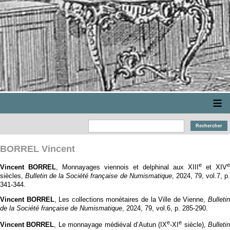
≡
BORREL Vincent
e
e
Vincent BORREL
, Monnayages viennois et delphinal aux XIII
et XIV
siècles,
Bulletin de la Société française de Numismatique
, 2024, 79, vol.7, p
341‑344.
Vincent BORREL
, Les collections monétaires de la Ville de Vienne,
Bulleti
de la Société française de Numismatique
, 2024, 79, vol.6, p. 285‑290.
e
e
Vincent BORREL
, Le monnayage médiéval d’Autun (IX
-XI
siècle),
Bulletin