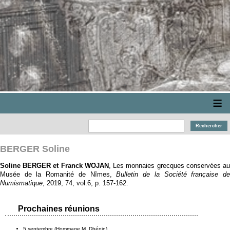
≡
BERGER Soline
Soline BERGER et Franck WOJAN
, Les monnaies grecques conservées a
Musée de la Romanité de Nîmes,
Bulletin de la Société française d
Numismatique
, 2019, 74, vol.6, p. 157‑162.
Prochaines réunions
5 septembre (Hommage M. Dhénin)