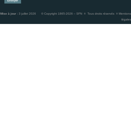
Mise à jour :
3 juillet 2026 © Copyright 1865-2026 – SFN ≡ Tous droits réservés ≡
Mentions
légales