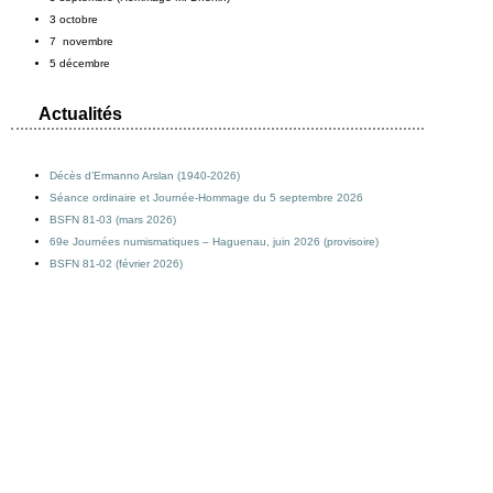
3 octobre
7 novembre
5 décembre
Actualités
Décès d’Ermanno Arslan (1940-2026)
Séance ordinaire et Journée-Hommage du 5 septembre 2026
BSFN 81-03 (mars 2026)
69e Journées numismatiques – Haguenau, juin 2026 (provisoire)
BSFN 81-02 (février 2026)