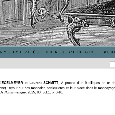
NOS ACTIVITÉS
UN PEU D’HISTOIRE
PUB
ZIEGELMEYER et Laurent SCHMITT
, À propos d’un 9 siliques en or d
e) : retour sur ces monnaies particulières et leur place dans le monnayag
e de Numismatique
, 2025, 80, vol.1, p. 3‑10.