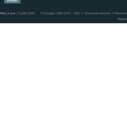
Mise à jour :
3 juillet 2026 © Copyright 1865-2026 – SFN ≡ Tous droits réservés ≡
Mentions
légales