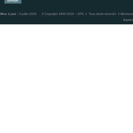
Mise à jour :
3 juillet 2026 © Copyright 1865-2026 – SFN ≡ Tous droits réservés ≡
Mentions
légales