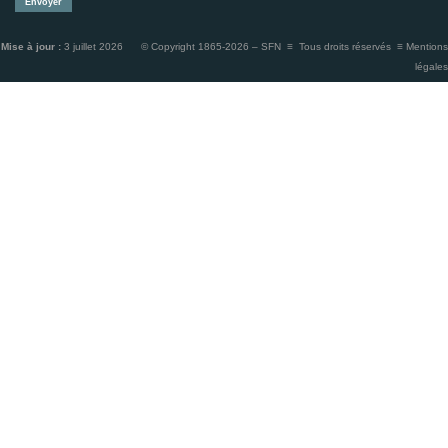
Mise à jour :
3 juillet 2026 © Copyright 1865-2026 – SFN ≡ Tous droits réservés ≡
Mentions
légales