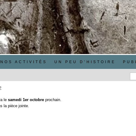
NOS ACTIVITÉS
UN PEU D’HISTOIRE
PUB
2
ra le
samedi 1er octobre
prochain.
 la pièce jointe.