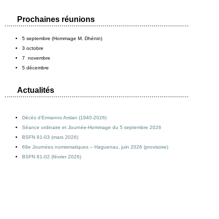
Prochaines réunions
5 septembre (Hommage M. Dhénin)
3 octobre
7 novembre
5 décembre
Actualités
Décès d’Ermanno Arslan (1940-2026)
Séance ordinaire et Journée-Hommage du 5 septembre 2026
BSFN 81-03 (mars 2026)
69e Journées numismatiques – Haguenau, juin 2026 (provisoire)
BSFN 81-02 (février 2026)