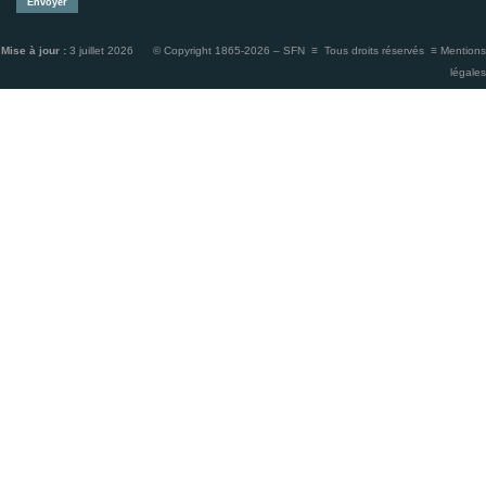
Mise à jour :
3 juillet 2026 © Copyright 1865-2026 – SFN ≡ Tous droits réservés ≡
Mentions
légales