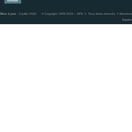
Mise à jour :
3 juillet 2026 © Copyright 1865-2026 – SFN ≡ Tous droits réservés ≡
Mentions
légales