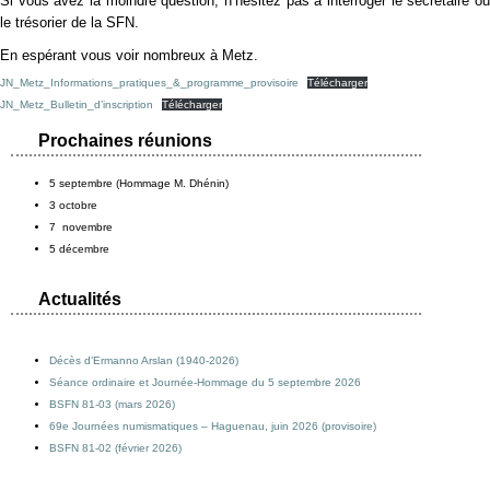
Si vous avez la moindre question, n’hésitez pas à interroger le secrétaire ou
le trésorier de la SFN.
En espérant vous voir nombreux à Metz.
JN_Metz_Informations_pratiques_&_programme_provisoire
Télécharger
JN_Metz_Bulletin_d’inscription
Télécharger
Prochaines réunions
5 septembre (Hommage M. Dhénin)
3 octobre
7 novembre
5 décembre
Actualités
Décès d’Ermanno Arslan (1940-2026)
Séance ordinaire et Journée-Hommage du 5 septembre 2026
BSFN 81-03 (mars 2026)
69e Journées numismatiques – Haguenau, juin 2026 (provisoire)
BSFN 81-02 (février 2026)