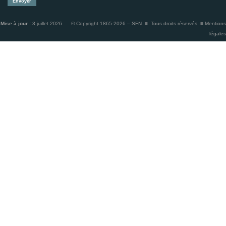
Mise à jour :
3 juillet 2026 © Copyright 1865-2026 – SFN ≡ Tous droits réservés ≡
Mentions
légales