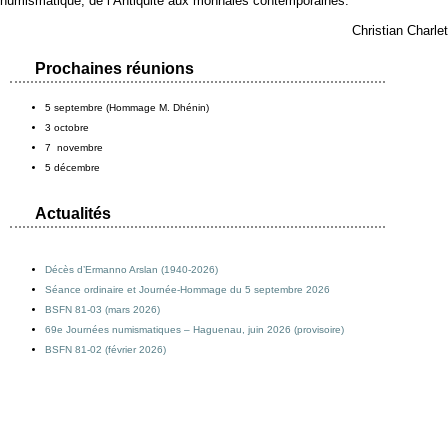
numismatique, de l’Antiquité aux monnaies contemporaines.
Christian Charlet
Prochaines réunions
5 septembre (Hommage M. Dhénin)
3 octobre
7 novembre
5 décembre
Actualités
Décès d’Ermanno Arslan (1940-2026)
Séance ordinaire et Journée-Hommage du 5 septembre 2026
BSFN 81-03 (mars 2026)
69e Journées numismatiques – Haguenau, juin 2026 (provisoire)
BSFN 81-02 (février 2026)