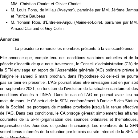
MM. Christian Charlet et Olivier Charlet
M. Louis Pons, de Millau (Aveyron), parrainée par MM. Jérôme Jambu
et Patrice Baubeau
M. Yohann Riou, d’Erdre-en-Anjou (Maine-et-Loire), parrainée par MM.
Arnaud Clairand et Guy Collin.
Annonces
La présidente remercie les membres présents à la visioconférence.
Elle annonce que, compte tenu des conditions sanitaires actuelles et de la
période d’incertitude que nous traversons, le Conseil d’administration (CA) de
la SFN envisage un report de l’Assemblée générale (AG) ordinaire prévue à
l’origine le samedi 6 mars prochain, dans l’hypothèse où celle-ci ne pourra
pas se tenir en présentiel. L’AG pourrait alors être envisagée soit en juin soit
en septembre 2021, en fonction de l’évolution de la situation sanitaire et des
conditions d’accès à l’INHA. Dans le cas où l’AG ne pourrait avoir lieu au
mois de mars, le CA actuel de la SFN, conformément à l’article 5 des Statuts
de la Société, se prorogera de manière provisoire jusqu’à la tenue effective
de l’AG. Dans ces conditions, le CA prorogé gèrerait simplement les affaires
courantes de la SFN (organisation des séances ordinaires et thématiques,
organisation des Journées et gestion financière). Les membres de la SFN
seront tenus informés de la situation par le biais du site Internet de la SFN et
de la
Newsletter
.