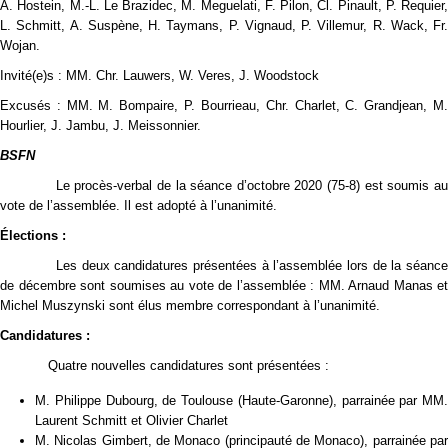
A. Hostein, M.-L. Le Brazidec, M. Meguelati, F. Pilon, Cl. Pinault, P. Requier,
L. Schmitt, A. Suspène, H. Taymans, P. Vignaud, P. Villemur, R. Wack, Fr.
Wojan.
Invité(e)s : MM. Chr. Lauwers, W. Veres, J. Woodstock
Excusés : MM. M. Bompaire, P. Bourrieau, Chr. Charlet, C. Grandjean, M.
Hourlier, J. Jambu, J. Meissonnier.
BSFN
Le procès-verbal de la séance d’octobre 2020 (75-8) est soumis au
vote de l’assemblée. Il est adopté à l’unanimité.
Élections :
Les deux candidatures présentées à l’assemblée lors de la séance
de décembre sont soumises au vote de l’assemblée : MM. Arnaud Manas et
Michel Muszynski sont élus membre correspondant à l’unanimité.
Candidatures :
Quatre nouvelles candidatures sont présentées :
M. Philippe Dubourg, de Toulouse (Haute-Garonne), parrainée par MM.
Laurent Schmitt et Olivier Charlet
M. Nicolas Gimbert, de Monaco (principauté de Monaco), parrainée par