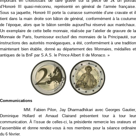
important en choisissant de faire graver sur la pièce de 2€ un portrait
d’Honoré III quasi-méconnu, représenté en général de l’armée française.
Sous sa jaquette, Honoré III porte la cuirasse surmontée d’une cravate et il
tient dans la main droite son bâton de général, conformément à la coutume
de l’époque, alors que le bâton semble aujourd’hui réservé aux maréchaux.
Un exemplaire de cette belle monnaie, réalisée par l’atelier de gravure de la
Monnaie de Paris, fournisseur exclusif des monnaies de la Principauté, sur
instructions des autorités monégasques, a été, conformément à une tradition
maintenant bien établie, donné au département des Monnaies, médailles et
antiques de la BnF par S.A.S. le Prince Albert II de Monaco. »
Communications
MM. Fabien Pilon, Jay Dharmadhikari avec Georges Gautier,
Dominique Hollard et Arnaud Clairand présentent tour à tour leur
communication. À l’issue de celles-ci, la présidente remercie les orateurs et
l’assemblée et donne rendez-vous à nos membres pour la séance ordinaire
du 6 février.