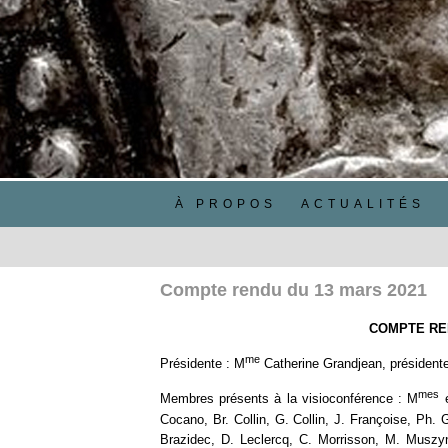
À PROPOS
ACTUALITÉS
Compte rendu du 13 mars 2021
COMPTE REN
me
Présidente : M
Catherine Grandjean, président
mes
Membres présents à la visioconférence : M
e
Cocano, Br. Collin, G. Collin, J. Françoise, Ph. 
Brazidec, D. Leclercq, C. Morrisson, M. Muszynsk