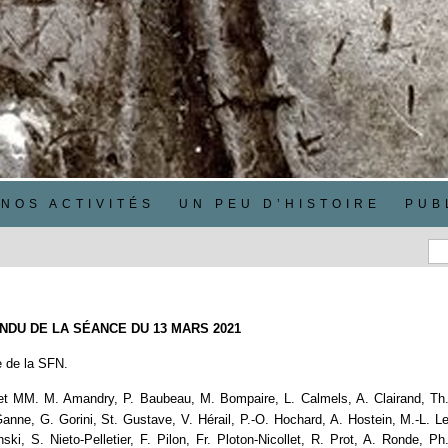
NOS ACTIVITÉS
UN PEU D’HISTOIRE
PUB
DU DE LA SÉANCE DU 13 MARS 2021
e de la SFN.
t MM. M. Amandry, P. Baubeau, M. Bompaire, L. Calmels, A. Clairand, Th
Ganne, G. Gorini, St. Gustave, V. Hérail, P.-O. Hochard, A. Hostein, M.-L. L
i, S. Nieto-Pelletier, F. Pilon, Fr. Ploton-Nicollet, R. Prot, A. Ronde, Ph