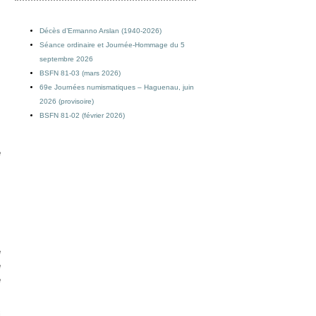
.
Décès d’Ermanno Arslan (1940-2026)
Séance ordinaire et Journée-Hommage du 5
septembre 2026
BSFN 81-03 (mars 2026)
69e Journées numismatiques – Haguenau, juin
2026 (provisoire)
BSFN 81-02 (février 2026)
e
e
e
e
i