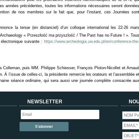
les années précédentes, toutes les informations nécessaires seront donnée
ttention de nos membres sur le fait que, pour l’instant, ces Journées son
nonce la tenue (en distanciel) d’un colloque international les 22-26 mar
 Archaeology « Przeszłość ma przyszlość / The Past has no Future ! ». Tou
 électronique suivante :
https://www.archeologia.uw.edu.pl/en/conference-the
 Colleman, puis MM. Philippe Schiesser, François Ploton-Nicollet et Arnau
. À l’issue de celles-ci, la présidente remercie les orateurs et l’assemblée e
aine séance ordinaire, qui sera aussi une journée complète consacrée au
NEWSLETTER
NOU