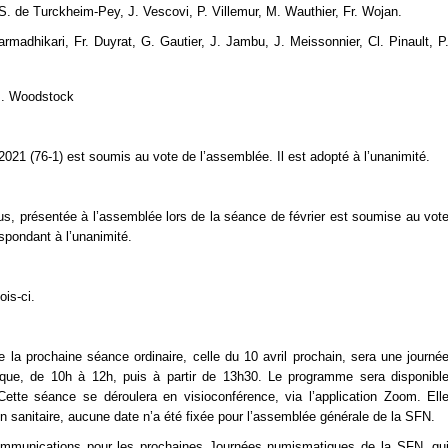
. de Turckheim-Pey, J. Vescovi, P. Villemur, M. Wauthier, Fr. Wojan.
rmadhikari, Fr. Duyrat, G. Gautier, J. Jambu, J. Meissonnier, Cl. Pinault, P
J. Woodstock
(76-1) est soumis au vote de l’assemblée. Il est adopté à l’unanimité.
sentée à l’assemblée lors de la séance de février est soumise au vot
pondant à l’unanimité.
s-ci.
rochaine séance ordinaire, celle du 10 avril prochain, sera une journé
que, de 10h à 12h, puis à partir de 13h30. Le programme sera disponibl
Cette séance se déroulera en visioconférence, via l’application Zoom. Ell
n sanitaire, aucune date n’a été fixée pour l’assemblée générale de la SFN.
communications pour les prochaines Journées numismatiques de la SFN, qu