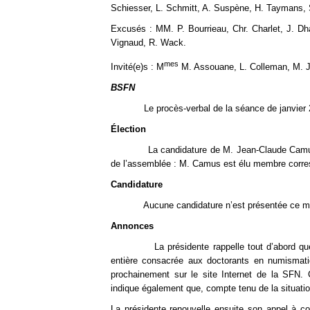
Schiesser, L. Schmitt, A. Suspène, H. Taymans, S
Excusés : MM. P. Bourrieau, Chr. Charlet, J. Dha
Vignaud, R. Wack.
mes
Invité(e)s : M
M. Assouane, L. Colleman, M. 
BSFN
Le procès-verbal de la séance de janvier 2021 
Élection
La candidature de M. Jean-Claude Camus, pré
de l’assemblée : M. Camus est élu membre corres
Candidature
Aucune candidature n’est présentée ce moi
Annonces
La présidente rappelle tout d’abord que la p
entière consacrée aux doctorants en numismati
prochainement sur le site Internet de la SFN. 
indique également que, compte tenu de la situatio
La présidente renouvelle ensuite son appel à 