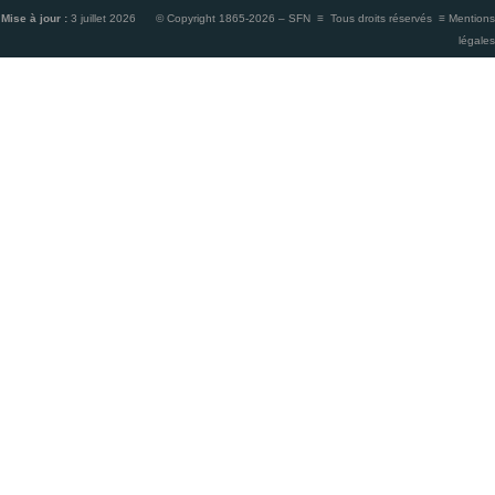
Mise à jour :
3 juillet 2026 © Copyright 1865-2026 – SFN ≡ Tous droits réservés ≡
Mentions
légales