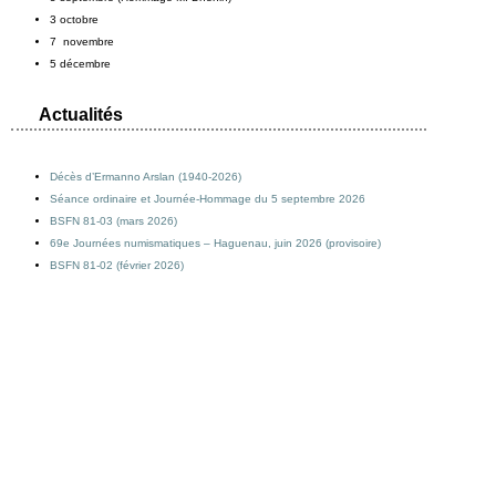
3 octobre
7 novembre
5 décembre
Actualités
Décès d’Ermanno Arslan (1940-2026)
Séance ordinaire et Journée-Hommage du 5 septembre 2026
BSFN 81-03 (mars 2026)
69e Journées numismatiques – Haguenau, juin 2026 (provisoire)
BSFN 81-02 (février 2026)