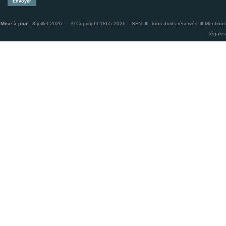
Mise à jour :
3 juillet 2026 © Copyright 1865-2026 – SFN ≡ Tous droits réservés ≡
Mentions
légales