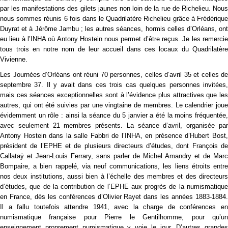
par les manifestations des gilets jaunes non loin de la rue de Richelieu. Nous
nous sommes réunis 6 fois dans le Quadrilatère Richelieu grâce à Frédérique
Duyrat et à Jérôme Jambu ; les autres séances, hormis celles d’Orléans, ont
eu lieu à l’INHA où Antony Hostein nous permet d’être reçus. Je les remercie
tous trois en notre nom de leur accueil dans ces locaux du Quadrilatère
Vivienne.
Les Journées d’Orléans ont réuni 70 personnes, celles d’avril 35 et celles de
septembre 37. Il y avait dans ces trois cas quelques personnes invitées,
mais ces séances exceptionnelles sont à l’évidence plus attractives que les
autres, qui ont été suivies par une vingtaine de membres. Le calendrier joue
évidemment un rôle : ainsi la séance du 5 janvier a été la moins fréquentée,
avec seulement 21 membres présents. La séance d’avril, organisée par
Antony Hostein dans la salle Fabbri de l’INHA, en présence d’Hubert Bost,
président de l’EPHE et de plusieurs directeurs d’études, dont François de
Callataÿ et Jean-Louis Ferrary, sans parler de Michel Amandry et de Marc
Bompaire, a bien rappelé, via neuf communications, les liens étroits entre
nos deux institutions, aussi bien à l’échelle des membres et des directeurs
d’études, que de la contribution de l’EPHE aux progrès de la numismatique
en France, dès les conférences d’Olivier Rayet dans les années 1883-1884.
Il a fallu toutefois attendre 1941, avec la charge de conférences en
numismatique française pour Pierre le Gentilhomme, pour qu’un
enseignement proprement numismatique y voie le jour. D’autres grandes