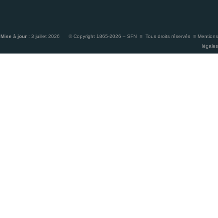
Mise à jour :
3 juillet 2026 © Copyright 1865-2026 – SFN ≡ Tous droits réservés ≡
Mentions
légales