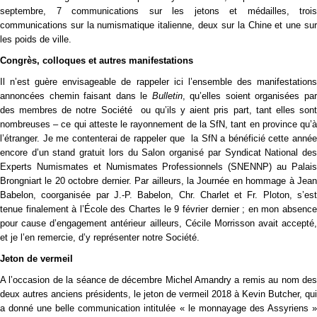
septembre, 7 communications sur les jetons et médailles, trois
communications sur la numismatique italienne, deux sur la Chine et une sur
les poids de ville.
Congrès, colloques et autres manifestations
Il n’est guère envisageable de rappeler ici l’ensemble des manifestations
annoncées chemin faisant dans le
Bulletin
, qu’elles soient organisées pa
des membres de notre Société ou qu’ils y aient pris part, tant elles sont
nombreuses – ce qui atteste le rayonnement de la SfN, tant en province qu’à
l’étranger. Je me contenterai de rappeler que la SfN a bénéficié cette année
encore d’un stand gratuit lors du Salon organisé par Syndicat National des
Experts Numismates et Numismates Professionnels (SNENNP) au Palais
Brongniart le 20 octobre dernier. Par ailleurs, la Journée en hommage à Jean
Babelon, coorganisée par J.-P. Babelon, Chr. Charlet et Fr. Ploton, s’est
tenue finalement à l’École des Chartes le 9 février dernier ; en mon absence
pour cause d’engagement antérieur ailleurs, Cécile Morrisson avait accepté,
et je l’en remercie, d’y représenter notre Société.
Jeton de vermeil
A l’occasion de la séance de décembre Michel Amandry a remis au nom des
deux autres anciens présidents, le jeton de vermeil 2018 à Kevin Butcher, qui
a donné une belle communication intitulée « le monnayage des Assyriens »