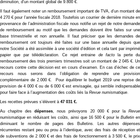
diminution, d’un montant global de 9.800 €.
Il faut également noter un remboursement important de TVA, d’un montant de
4 270 € pour l’année fiscale 2018. Toutefois un courrier de dernière minute en
provenance de l’administration fiscale nous notifie un rejet de notre demande
de remboursement au motif que les demandes doivent être faites sur une
base trimestrielle et non annuelle. Il faut préciser que les demandes de
remboursement ont toujours été faites sur une base annuelle depuis que
notre Société a été assimilée à une société d’édition et cela tant par imprimé
papier que par télédéclaration. Ce rejet entraine
de facto
la perte d
remboursement des trois premiers trimestres soit un montant de 2 045 €. Un
recours contre cette décision est en cours d’examen. En cas d’échec de ce
recours nous serons dans l’obligation de reprendre une provision
complémentaire de 2.000 €. Pour équilibrer le budget 2019 une reprise de
provision de 4 000 € ou de 6 000 € est envisagée, qui semble indispensable
pour faire face à l’augmentation des coûts liés la
Revue numismatique
.
Les recettes prévues s’élèvent à
47 031 €.
Au chapitre des
dépenses
, nous prévoyons 20 000 € pour la
Revu
numismatique
en réduisant les coûts, ainsi que 16 500 € pour le
Bulletin
en
diminuant le nombre de pages des Bulletins. Les autres dépenses
récurrentes restant peu ou prou à l’identique, avec des frais de réception et
de subventions de 2 000 € et des frais de fonctionnement à 3 500 €, le prix