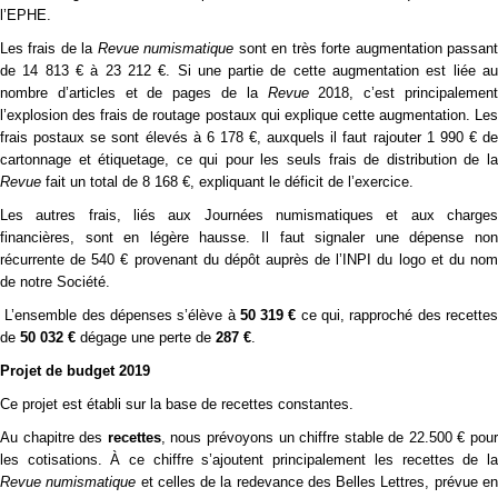
l’EPHE.
Les frais de la
Revue numismatique
sont en très forte augmentation passan
de 14 813 € à 23 212 €. Si une partie de cette augmentation est liée au
nombre d’articles et de pages de la
Revue
2018, c’est principalemen
l’explosion des frais de routage postaux qui explique cette augmentation. Les
frais postaux se sont élevés à 6 178 €, auxquels il faut rajouter 1 990 € de
cartonnage et étiquetage, ce qui pour les seuls frais de distribution de la
Revue
fait un total de 8 168 €, expliquant le déficit de l’exercice.
Les autres frais, liés aux Journées numismatiques et aux charges
financières, sont en légère hausse. Il faut signaler une dépense non
récurrente de 540 € provenant du dépôt auprès de l’INPI du logo et du nom
de notre Société.
L’ensemble des dépenses s’élève à
50 319 €
ce qui, rapproché des recette
de
50 032 €
dégage une perte de
287 €
.
Projet de budget 2019
Ce projet est établi sur la base de recettes constantes.
Au chapitre des
recettes
, nous prévoyons un chiffre stable de 22.500 € pour
les cotisations. À ce chiffre s’ajoutent principalement les recettes de la
Revue numismatique
et celles de la redevance des Belles Lettres, prévue e