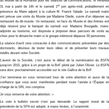
du Musée de la Romanité pour les séances de communications, le vendredi
er
31 mai à partir de 14h et le samedi 1
juin après-midi, probablement e
présence du Maire adjoint à la culture M. Franck Valade. Le samedi matin
est prévue une visite du Musée par Madame Darde, suivie d’un déjeuner au
restaurant du dit-musée. Un restaurant, en face du Musée et des Arènes est
déjà réservé pour le banquet du samedi soir. Madame Bourgade, maire-
adjointe au tourisme, est disposée à proposer deux parcours de visite au
choix pour le dimanche matin si le groupe intéressé dépasse 30 personnes.
La séance d’avril sera consacrée à des communications présentées par des
doctorants, désireux de tester leurs idées et de présenter leurs travaux
inédits devant notre Société.
L’avenir de la Société, c’est aussi le début de la numérisation du
BSFN
jusqu’en 2015, grâce à un projet de la BnF piloté par Julien Olivier. Le
BSFN
sera donc prochainement accessible sur le site
Gallica
de la BnF.
J’en terminerai en vous remerciant tous de votre attention et aussi de la
confiance que vous avez manifestée pendant toute l’année à l’Équipe en
charge de la SfN, moi comprise.
Je vous remercie de votre attention. »
Le vote à bulletin secret n’est pas demandé. Le rapport moral de la
présidente de la SFN est adopté, à mains levées, à l’unanimité.