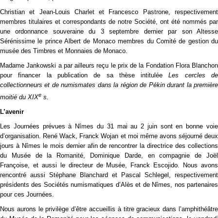
Christian et Jean-Louis Charlet et Francesco Pastrone, respectivement
membres titulaires et correspondants de notre Société, ont été nommés par
une ordonnance souveraine du 3 septembre dernier par son Altesse
Sérénissime le prince Albert de Monaco membres du Comité de gestion du
musée des Timbres et Monnaies de Monaco.
Madame Jankowski a par ailleurs reçu le prix de la Fondation Flora Blanchon
pour financer la publication de sa thèse intitulée
Les cercles d
collectionneurs et de numismates dans la région de Pékin durant la première
e
moitié du
XIX
s.
L’avenir
Les Journées prévues à Nîmes du 31 mai au 2 juin sont en bonne voie
d’organisation. René Wack, Franck Wojan et moi même avons séjourné deux
jours à Nîmes le mois dernier afin de rencontrer la directrice des collections
du Musée de la Romanité, Dominique Darde, en compagnie de Joël
Françoise, et aussi le directeur de Musée, Franck Escojido. Nous avons
rencontré aussi Stéphane Blanchard et Pascal Schlegel, respectivement
présidents des Sociétés numismatiques d’Alès et de Nîmes, nos partenaires
pour ces Journées.
Nous aurons le privilège d’être accueillis à titre gracieux dans l’amphithéâtre