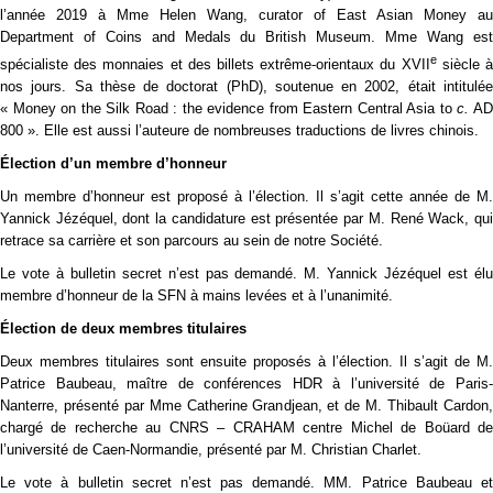
l’année 2019 à Mme Helen Wang, curator of East Asian Money au
Department of Coins and Medals du British Museum. Mme Wang est
e
spécialiste des monnaies et des billets extrême-orientaux du XVII
siècle 
nos jours. Sa thèse de doctorat (PhD), soutenue en 2002, était intitulée
« Money on the Silk Road : the evidence from Eastern Central Asia to
c.
A
800 ». Elle est aussi l’auteure de nombreuses traductions de livres chinois.
Élection d’un membre d’honneur
Un membre d’honneur est proposé à l’élection. Il s’agit cette année de M.
Yannick Jézéquel, dont la candidature est présentée par M. René Wack, qui
retrace sa carrière et son parcours au sein de notre Société.
Le vote à bulletin secret n’est pas demandé. M. Yannick Jézéquel est élu
membre d’honneur de la SFN à mains levées et à l’unanimité.
Élection de deux membres titulaires
Deux membres titulaires sont ensuite proposés à l’élection. Il s’agit de M.
Patrice Baubeau, maître de conférences HDR à l’université de Paris-
Nanterre, présenté par Mme Catherine Grandjean, et de M. Thibault Cardon,
chargé de recherche au CNRS – CRAHAM centre Michel de Boüard de
l’université de Caen-Normandie, présenté par M. Christian Charlet.
Le vote à bulletin secret n’est pas demandé. MM. Patrice Baubeau et