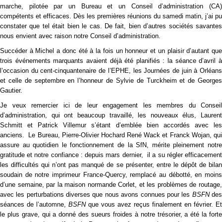
marche, pilotée par un Bureau et un Conseil d’administration (CA)
compétents et efficaces. Dès les premières réunions du samedi matin, j’ai pu
constater que tel était bien le cas. De fait, bien d’autres sociétés savantes
nous envient avec raison notre Conseil d’administration.
Succéder à Michel a donc été à la fois un honneur et un plaisir d’autant que
trois événements marquants avaient déjà été planifiés : la séance d’avril à
l’occasion du cent-cinquantenaire de l’EPHE, les Journées de juin à Orléans
et celle de septembre en l’honneur de Sylvie de Turckheim et de Georges
Gautier.
Je veux remercier ici de leur engagement les membres du Conseil
d’administration, qui ont beaucoup travaillé, les nouveaux élus, Laurent
Schmitt et Patrick Villemur s’étant d’emblée bien accordés avec les
anciens. Le Bureau, Pierre-Olivier Hochard René Wack et Franck Wojan, qui
assure au quotidien le fonctionnement de la SfN, mérite pleinement notre
gratitude et notre confiance : depuis mars dernier, il a su régler efficacement
les difficultés qui n’ont pas manqué de se présenter, entre le dépôt de bilan
soudain de notre imprimeur France-Quercy, remplacé au débotté, en moins
d’une semaine, par la maison normande Corlet, et les problèmes de routage,
avec les perturbations diverses que nous avons connues pour les
BSFN
de
séances de l’automne,
BSFN
que vous avez reçus finalement en février. Et
le plus grave, qui a donné des sueurs froides à notre trésorier, a été la forte