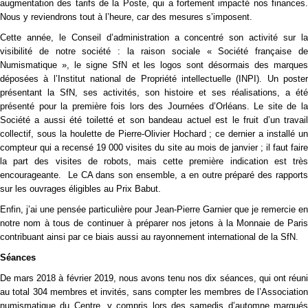
augmentation des tarifs de la Poste, qui a fortement impacté nos finances.
Nous y reviendrons tout à l’heure, car des mesures s’imposent.
Cette année, le Conseil d’administration a concentré son activité sur la
visibilité de notre société : la raison sociale « Société française de
Numismatique », le signe SfN et les logos sont désormais des marques
déposées à l’Institut national de Propriété intellectuelle (INPI). Un poster
présentant la SfN, ses activités, son histoire et ses réalisations, a été
présenté pour la première fois lors des Journées d’Orléans. Le site de la
Société a aussi été toiletté et son bandeau actuel est le fruit d’un travail
collectif, sous la houlette de Pierre-Olivier Hochard ; ce dernier a installé un
compteur qui a recensé 19 000 visites du site au mois de janvier ; il faut faire
la part des visites de robots, mais cette première indication est très
encourageante. Le CA dans son ensemble, a en outre préparé des rapports
sur les ouvrages éligibles au Prix Babut.
Enfin, j’ai une pensée particulière pour Jean-Pierre Garnier que je remercie en
notre nom à tous de continuer à préparer nos jetons à la Monnaie de Paris
contribuant ainsi par ce biais aussi au rayonnement international de la SfN.
Séances
De mars 2018 à février 2019, nous avons tenu nos dix séances, qui ont réuni
au total 304 membres et invités, sans compter les membres de l’Association
numismatique du Centre, y compris lors des samedis d’automne marqués