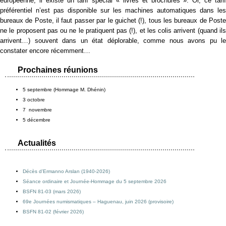
européenne, il existe un tarif spécial « livres et brochures ». Or, ce tarif
préférentiel n’est pas disponible sur les machines automatiques dans les
bureaux de Poste, il faut passer par le guichet (!), tous les bureaux de Poste
ne le proposent pas ou ne le pratiquent pas (!), et les colis arrivent (quand ils
arrivent…) souvent dans un état déplorable, comme nous avons pu le
constater encore récemment…
Prochaines réunions
5 septembre (Hommage M. Dhénin)
3 octobre
7 novembre
5 décembre
Actualités
Décès d’Ermanno Arslan (1940-2026)
Séance ordinaire et Journée-Hommage du 5 septembre 2026
BSFN 81-03 (mars 2026)
69e Journées numismatiques – Haguenau, juin 2026 (provisoire)
BSFN 81-02 (février 2026)