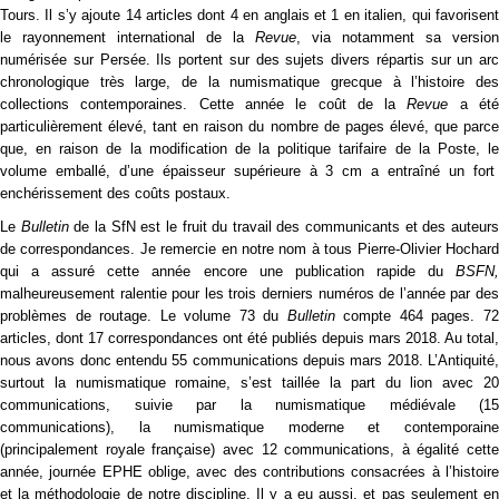
Tours. Il s’y ajoute 14 articles dont 4 en anglais et 1 en italien, qui favorisent
le rayonnement international de la
Revue
, via notamment sa version
numérisée sur Persée. Ils portent sur des sujets divers répartis sur un arc
chronologique très large, de la numismatique grecque à l’histoire des
collections contemporaines. Cette année le coût de la
Revue
a ét
particulièrement élevé, tant en raison du nombre de pages élevé, que parce
que, en raison de la modification de la politique tarifaire de la Poste, le
volume emballé, d’une épaisseur supérieure à 3 cm a entraîné un fort
enchérissement des coûts postaux.
Le
Bulletin
de la SfN est le fruit du travail des communicants et des auteur
de correspondances. Je remercie en notre nom à tous Pierre-Olivier Hochard
qui a assuré cette année encore une publication rapide du
BSFN,
malheureusement ralentie pour les trois derniers numéros de l’année par des
problèmes de routage. Le volume 73 du
Bulletin
compte 464 pages. 7
articles, dont 17 correspondances ont été publiés depuis mars 2018. Au total,
nous avons donc entendu 55 communications depuis mars 2018. L’Antiquité,
surtout la numismatique romaine, s’est taillée la part du lion avec 20
communications, suivie par la numismatique médiévale (15
communications), la numismatique moderne et contemporaine
(principalement royale française) avec 12 communications, à égalité cette
année, journée EPHE oblige, avec des contributions consacrées à l’histoire
et la méthodologie de notre discipline. Il y a eu aussi, et pas seulement en