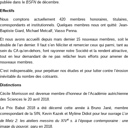
publiée dans le
BSFN
de décembre.
Effectifs
Nous comptons actuellement 420 membres honoraires, titulaires,
correspondants et institutionnels. Quelques membres nous ont quitté: Jean-
Baptiste Giard, Michael Metcalf, Vasso Penna.
Et nous avons accueilli depuis mars dernier 15 nouveaux membres, soit le
double de l’an dernier. Il faut s’en féliciter et remercier ceux qui parmi, tant au
sein du CA qu’en-dehors, font rayonner notre Société et la rendent attractive,
tout en leur demandant de ne pas relâcher leurs efforts pour amener de
nouveaux membres.
C’est indispensable, pour perpétuer nos études et pour lutter contre l’érosion
inévitable du nombre des cotisants.
Distinctions
Cécile Morrisson est devenue membre d’honneur de l’Académie autrichienne
des Sciences le 20 avril 2018.
Le Prix Babut 2018 a été décerné cette année à Bruno Jané, membre
correspondant de la SfN, Kevin Kazek et Mylène Didiot pour leur ouvrage
L’or
e
de Metz 2: les ateliers messins du
XIV
s. à l’époque contemporaine : un
image du pouvoir
, paru en 2018.