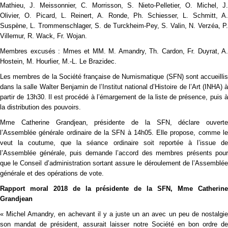
Mathieu, J. Meissonnier, C. Morrisson, S. Nieto-Pelletier, O. Michel, J.
Olivier, O. Picard, L. Reinert, A. Ronde, Ph. Schiesser, L. Schmitt, A.
Suspène, L. Trommenschlager, S. de Turckheim-Pey, S. Valin, N. Verzéa, P.
Villemur, R. Wack, Fr. Wojan.
Membres excusés : Mmes et MM. M. Amandry, Th. Cardon, Fr. Duyrat, A.
Hostein, M. Hourlier, M.-L. Le Brazidec.
Les membres de la Société française de Numismatique (SFN) sont accueillis
dans la salle Walter Benjamin de l’Institut national d’Histoire de l’Art (INHA) à
partir de 13h30. Il est procédé à l’émargement de la liste de présence, puis à
la distribution des pouvoirs.
Mme Catherine Grandjean, présidente de la SFN, déclare ouverte
l’Assemblée générale ordinaire de la SFN à 14h05. Elle propose, comme le
veut la coutume, que la séance ordinaire soit reportée à l’issue de
l’Assemblée générale, puis demande l’accord des membres présents pour
que le Conseil d’administration sortant assure le déroulement de l’Assemblée
générale et des opérations de vote.
Rapport moral 2018 de la présidente de la SFN, Mme Catherine
Grandjean
« Michel Amandry, en achevant il y a juste un an avec un peu de nostalgie
son mandat de président, assurait laisser notre Société en bon ordre de