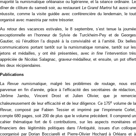
majorité la numismatique orléanaise ou ligérienne, et la séance ordinaire. Le
dîner de clôture du samedi soir, au restaurant
Le Grand Martroi
fut aussi un
réussite, comme la visite guidée avec conférencière du lendemain, le tout
organisé avec maestria par notre trésorier.
Au retour des vacances estivales, le 8 septembre, s’est tenue la journée
exceptionnelle en l’honneur de Sylvie de Turckheim-Pey et de Georges
Gautier, où l’érudition l’a disputé à la convivialité et à l’amitié. Dix belles
communications portant tantôt sur la numismatique romaine, tantôt sur les
jetons et médailles, y ont été présentées, avec
in fine
l’intervention trè
appréciée de Nicolas Salagnac, graveur-médailleur, et ensuite, un pot offert
les deux récipiendaires.
Publications
La
Revue numismatique
, malgré les problèmes de routage, nous es
parvenue en fin d’année, grâce à l’efficacité des secrétaires de rédaction,
Jérôme Jambu, Vincent Drost et Julien Olivier, que je remercie
e
chaleureusement de leur efficacité et de leur diligence. Ce 175
volume de la
Revue
, composé par Fabien Tessier et imprimé par l’imprimerie Corlet,
compte 680 pages, soit 200 de plus que le volume précédent. Il comprend un
cahier thématique fort de 6 contributions, sur les aspects monétaires et
financiers des légitimités politiques dans l’Antiquité, issues d’un colloque
coorganisé par Dorian Bocciarelli et Pierre-Olivier Hochard à Orléans et à