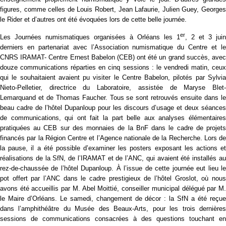
figures, comme celles de Louis Robert, Jean Lafaurie, Julien Guey, Georges
le Rider et d’autres ont été évoquées lors de cette belle journée.
er
Les Journées numismatiques organisées à Orléans les 1
, 2 et 3 juin
derniers en partenariat avec l’Association numismatique du Centre et le
CNRS IRAMAT- Centre Ernest Babelon (CEB) ont été un grand succès, avec
douze communications réparties en cinq sessions : le vendredi matin, ceux
qui le souhaitaient avaient pu visiter le Centre Babelon, pilotés par Sylvia
Nieto-Pelletier, directrice du Laboratoire, assistée de Maryse Blet-
Lemarquand et de Thomas Faucher. Tous se sont retrouvés ensuite dans le
beau cadre de l’hôtel Dupanloup pour les discours d’usage et deux séances
de communications, qui ont fait la part belle aux analyses élémentaires
pratiquées au CEB sur des monnaies de la BnF dans le cadre de projets
financés par la Région Centre et l’Agence nationale de la Recherche. Lors de
la pause, il a été possible d’examiner les posters exposant les actions et
réalisations de la SfN, de l’IRAMAT et de l’ANC, qui avaient été installés au
rez-de-chaussée de l’hôtel Dupanloup. À l’issue de cette journée eut lieu le
pot offert par l’ANC dans le cadre prestigieux de l’hôtel Groslot, où nous
avons été accueillis par M. Abel Moittié, conseiller municipal délégué par M.
le Maire d’Orléans. Le samedi, changement de décor : la SfN a été reçue
dans l’amphithéâtre du Musée des Beaux-Arts, pour les trois dernières
sessions de communications consacrées à des questions touchant en