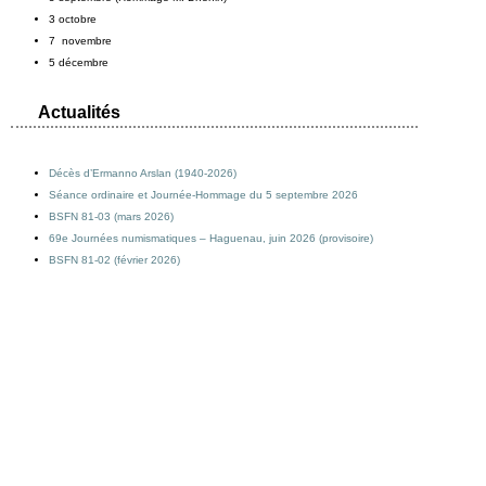
3 octobre
7 novembre
5 décembre
Actualités
Décès d’Ermanno Arslan (1940-2026)
Séance ordinaire et Journée-Hommage du 5 septembre 2026
BSFN 81-03 (mars 2026)
69e Journées numismatiques – Haguenau, juin 2026 (provisoire)
BSFN 81-02 (février 2026)