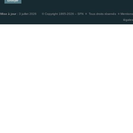
Mise à jour :
3 juillet 2026 © Copyright 1865-2026 – SFN ≡ Tous droits réservés ≡
Mentions
légales