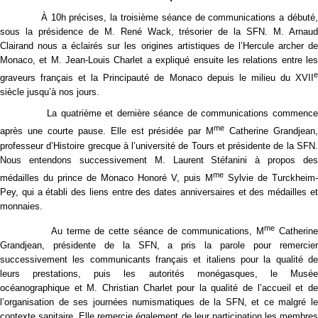
À 10h précises, la troisième séance de communications a débuté,
sous la présidence de M. René Wack, trésorier de la SFN. M. Arnaud
Clairand nous a éclairés sur les origines artistiques de l’Hercule archer de
Monaco, et M. Jean-Louis Charlet a expliqué ensuite les relations entre les
e
graveurs français et la Principauté de Monaco depuis le milieu du XVII
siècle jusqu’à nos jours.
La quatrième et dernière séance de communications commence
me
après une courte pause. Elle est présidée par M
Catherine Grandjean
professeur d’Histoire grecque à l’université de Tours et présidente de la SFN.
Nous entendons successivement M. Laurent Stéfanini à propos des
me
médailles du prince de Monaco Honoré V, puis M
Sylvie de Turckheim-
Pey, qui a établi des liens entre des dates anniversaires et des médailles et
monnaies.
me
Au terme de cette séance de communications, M
Catherin
Grandjean, présidente de la SFN, a pris la parole pour remercier
successivement les communicants français et italiens pour la qualité de
leurs prestations, puis les autorités monégasques, le Musée
océanographique et M. Christian Charlet pour la qualité de l’accueil et de
l’organisation de ses journées numismatiques de la SFN, et ce malgré le
contexte sanitaire. Elle remercie également de leur participation les membres