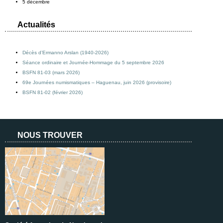
5 décembre
Actualités
Décès d’Ermanno Arslan (1940-2026)
Séance ordinaire et Journée-Hommage du 5 septembre 2026
BSFN 81-03 (mars 2026)
69e Journées numismatiques – Haguenau, juin 2026 (provisoire)
BSFN 81-02 (février 2026)
NOUS TROUVER