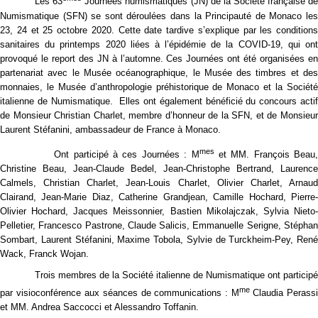
Les 63
Journées numismatiques (JN) de la Société française d
Numismatique (SFN) se sont déroulées dans la Principauté de Monaco les
23, 24 et 25 octobre 2020. Cette date tardive s’explique par les conditions
sanitaires du printemps 2020 liées à l’épidémie de la COVID-19, qui ont
provoqué le report des JN à l’automne. Ces Journées ont été organisées en
partenariat avec le Musée océanographique, le Musée des timbres et des
monnaies, le Musée d’anthropologie préhistorique de Monaco et la Société
italienne de Numismatique. Elles ont également bénéficié du concours actif
de Monsieur Christian Charlet, membre d’honneur de la SFN, et de Monsieur
Laurent Stéfanini, ambassadeur de France à Monaco.
mes
Ont participé à ces Journées : M
et MM. François Beau
Christine Beau, Jean-Claude Bedel, Jean-Christophe Bertrand, Laurence
Calmels, Christian Charlet, Jean-Louis Charlet, Olivier Charlet, Arnaud
Clairand, Jean-Marie Diaz, Catherine Grandjean, Camille Hochard, Pierre-
Olivier Hochard, Jacques Meissonnier, Bastien Mikolajczak, Sylvia Nieto-
Pelletier, Francesco Pastrone, Claude Salicis, Emmanuelle Serigne, Stéphan
Sombart, Laurent Stéfanini, Maxime Tobola, Sylvie de Turckheim-Pey, René
Wack, Franck Wojan.
Trois membres de la Société italienne de Numismatique ont participé
me
par visioconférence aux séances de communications : M
Claudia Perass
et MM. Andrea Saccocci et Alessandro Toffanin.