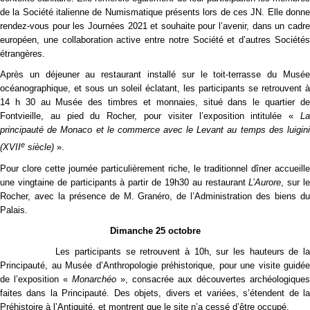
de la Société italienne de Numismatique présents lors de ces JN. Elle donne
rendez-vous pour les Journées 2021 et souhaite pour l’avenir, dans un cadre
européen, une collaboration active entre notre Société et d’autres Sociétés
étrangères.
Après un déjeuner au restaurant installé sur le toit-terrasse du Musée
océanographique, et sous un soleil éclatant, les participants se retrouvent à
14 h 30 au Musée des timbres et monnaies, situé dans le quartier de
Fontvieille, au pied du Rocher, pour visiter l’exposition intitulée «
La
principauté de Monaco et le commerce avec le Levant au temps des luigini
e
(
XVII
siècle)
».
Pour clore cette journée particulièrement riche, le traditionnel dîner accueille
une vingtaine de participants à partir de 19h30 au restaurant
L’Aurore
, sur l
Rocher, avec la présence de M. Granéro, de l’Administration des biens du
Palais.
Dimanche 25 octobre
Les participants se retrouvent à 10h, sur les hauteurs de la
Principauté, au Musée d’Anthropologie préhistorique, pour une visite guidée
de l’exposition «
Monarchéo
», consacrée aux découvertes archéologiques
faites dans la Principauté. Des objets, divers et variées, s’étendent de la
Préhistoire à l’Antiquité, et montrent que le site n’a cessé d’être occupé.