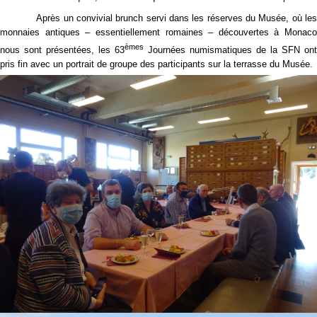
Après un convivial brunch servi dans les réserves du Musée, où les
monnaies antiques – essentiellement romaines – découvertes à Monaco
èmes
nous sont présentées, les 63
Journées numismatiques de la SFN ont
pris fin avec un portrait de groupe des participants sur la terrasse du Musée.